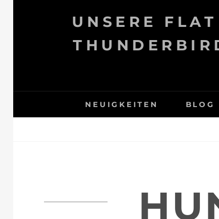
Skip
UNSERE FLAT
to
content
THUNDERBIRD
NEUIGKEITEN
BLOG
HU