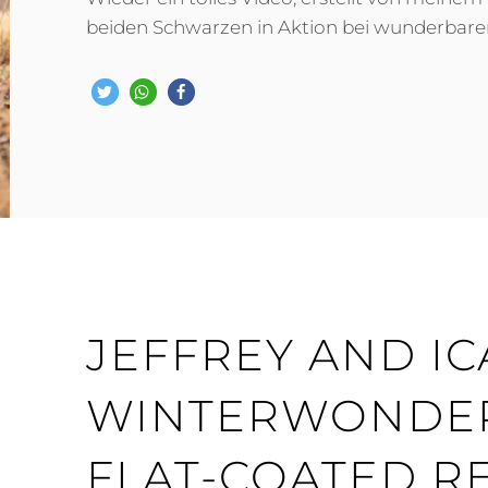
beiden Schwarzen in Aktion bei wunderbar
JEFFREY AND IC
WINTERWONDER
FLAT-COATED R