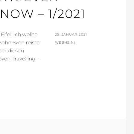
NOW – 1/2021
ifel. Ich wollte
POSTED
25. JANUAR 2021
ohn Sven reiste
ON
BY
WEBHEINI
ter diesen
ven Travelling –