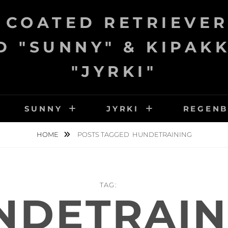
 COATED RETRIEVER
 "SUNNY" & KIPAK
"JYRKI"
SUNNY
JYRKI
REGEN
HOME
POSTS TAGGED
HUNDETRAINING
TAG:
NDETRAIN