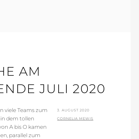
HE AM
NDE JULI 2020
en viele Teams zum
POSTED
3. AUGUST 2020
in dem tollen
ON
BY
CORNELIA MEWIS
 von A bis O kamen
en, parallel zum