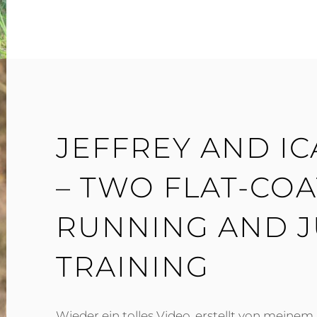
JEFFREY AND IC
– TWO FLAT-CO
RUNNING AND J
TRAINING
Wieder ein tolles Video, erstellt von meine