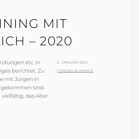
INING MIT
ICH – 2020
üfungen etc. in
POSTED
5. JANUAR 2021
ges berichtet. Zu
ON
BY
CORNELIA MEWIS
e mit Jürgen in
e gekommen sind.
elfältig, das Alter