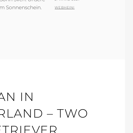
em Sonnenschein.
ON
BY
WEBHEINI
AN IN
LAND – TWO
ETRIEVER