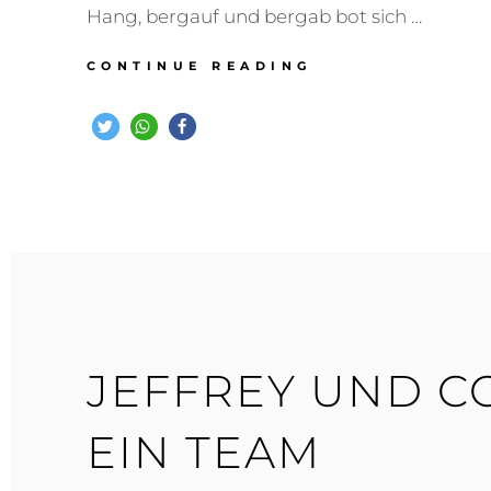
Hang, bergauf und bergab bot sich …
TRAININGSWOC
CONTINUE READING
AM
KLAUKENHOF
–
ENDE
JULI
2020
JEFFREY UND 
EIN TEAM