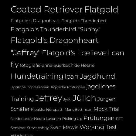
Coated Retriever
Flatgold
Flatgold's Dragonheart
Flatgold's Thunderbird
Flatgold's Thunderbird "Sunny"
Flatgold's Dragonheart
"Jeffrey"
Flatgold's I believe I can
fly
fotografie-anna-auerbach.de
Heerle
Hundetraining
Jagdhund
Ican
jagdliches
jagdliche Impressionen
Jagdliche Prüfungen
Jeffrey
Jülich
Training
Jürgen
Jyrki
Mock Trial
Schäfer
Kipakka Neropatti
Mark Bettinson
Prüfungen
Noora Lavonen
Niederlande
Picking Up
RTT
Working Test
Sven Mewis
Seminar
Steve Ashby
Workshop