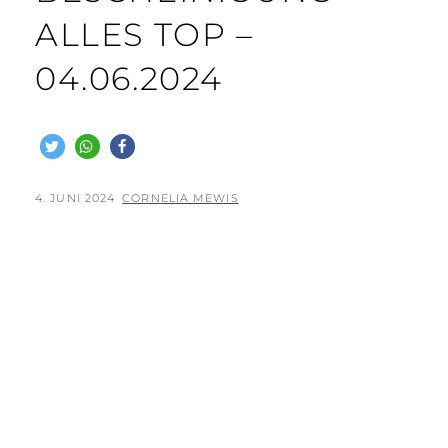
ALLES TOP –
04.06.2024
POSTED
BY
4. JUNI 2024
CORNELIA MEWIS
ON