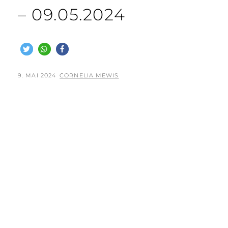
– 09.05.2024
POSTED
BY
9. MAI 2024
CORNELIA MEWIS
ON