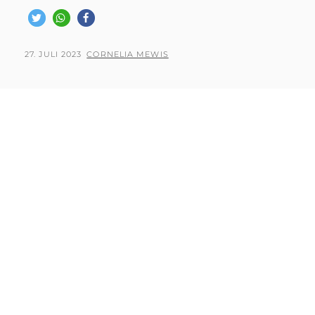
POSTED
BY
27. JULI 2023
CORNELIA MEWIS
ON