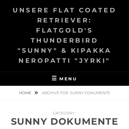
Skip
UNSERE FLAT COATED
to
content
RETRIEVER:
FLATGOLD'S
THUNDERBIRD
"SUNNY" & KIPAKKA
NEROPATTI "JYRKI"
MENU
HOME
ARCHIVE FOR
SUNNY DOKUMENTE
CATEGORY:
SUNNY DOKUMENTE