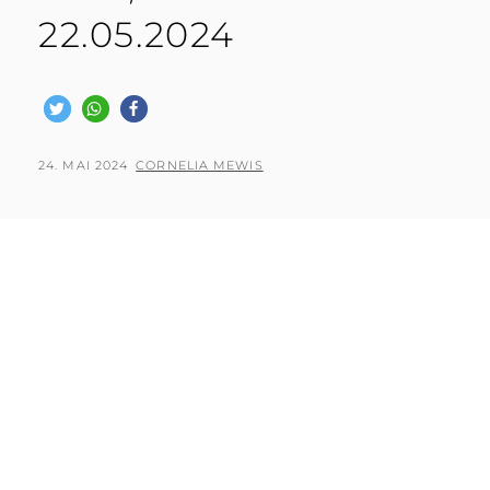
22.05.2024
POSTED
BY
24. MAI 2024
CORNELIA MEWIS
ON