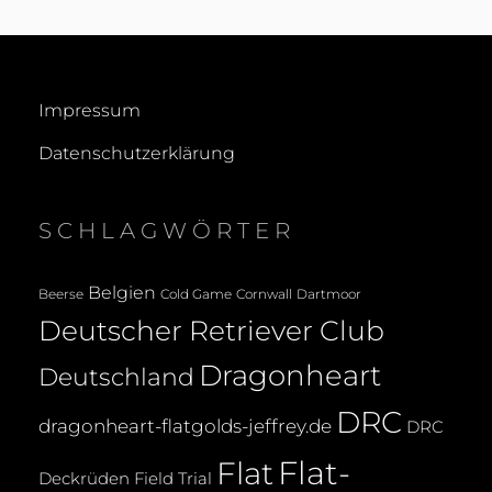
ON
Impressum
Datenschutzerklärung
SCHLAGWÖRTER
Belgien
Beerse
Cold Game
Cornwall
Dartmoor
Deutscher Retriever Club
Dragonheart
Deutschland
DRC
dragonheart-flatgolds-jeffrey.de
DRC
Flat-
Flat
Deckrüden
Field Trial