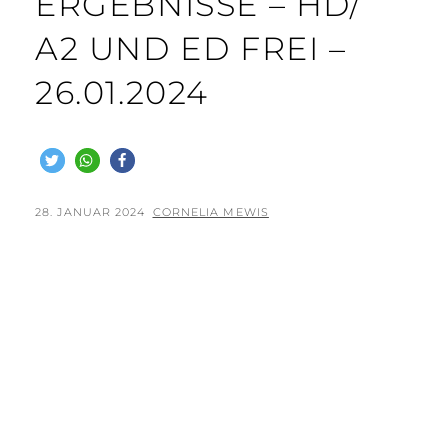
ERGEBNISSE – HD/
A2 UND ED FREI –
26.01.2024
POSTED
BY
28. JANUAR 2024
CORNELIA MEWIS
ON