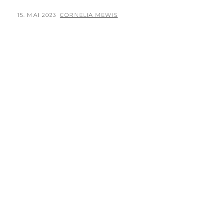
POSTED
BY
15. MAI 2023
CORNELIA MEWIS
ON