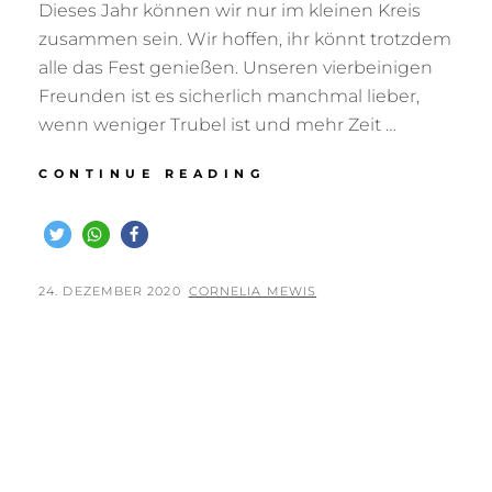
Dieses Jahr können wir nur im kleinen Kreis
zusammen sein. Wir hoffen, ihr könnt trotzdem
alle das Fest genießen. Unseren vierbeinigen
Freunden ist es sicherlich manchmal lieber,
wenn weniger Trubel ist und mehr Zeit …
FROHE
CONTINUE READING
WEIHNACHTEN
–
WE
WISH
YOU
POSTED
BY
24. DEZEMBER 2020
CORNELIA MEWIS
A
ON
MERRY
CHRISTMAS
2020