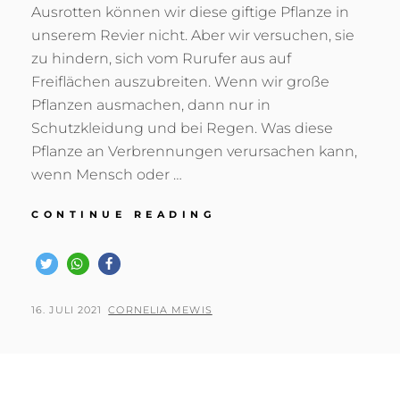
Ausrotten können wir diese giftige Pflanze in
unserem Revier nicht. Aber wir versuchen, sie
zu hindern, sich vom Rurufer aus auf
Freiflächen auszubreiten. Wenn wir große
Pflanzen ausmachen, dann nur in
Schutzkleidung und bei Regen. Was diese
Pflanze an Verbrennungen verursachen kann,
wenn Mensch oder …
KAMPF
CONTINUE READING
GEGEN
DEN
RIESEN
BÄRENKLAU
–
POSTED
BY
16. JULI 2021
CORNELIA MEWIS
IN
ON
STRÖMENDEM
REGEN
–
JULI