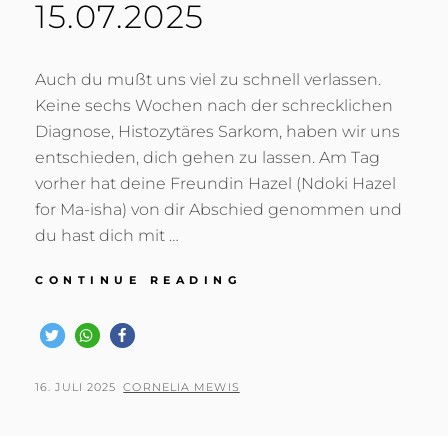
15.07.2025
Auch du mußt uns viel zu schnell verlassen.
Keine sechs Wochen nach der schrecklichen
Diagnose, Histozytäres Sarkom, haben wir uns
entschieden, dich gehen zu lassen. Am Tag
vorher hat deine Freundin Hazel (Ndoki Hazel
for Ma-isha) von dir Abschied genommen und
du hast dich mit …
ADIEU
CONTINUE READING
LIEBER
ICAN
–
FLATGOLD’S
I
POSTED
BY
16. JULI 2025
CORNELIA MEWIS
BELIEVE
ON
I
CAN