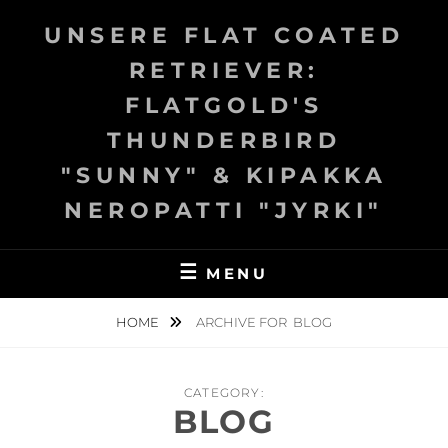
Skip
UNSERE FLAT COATED
to
content
RETRIEVER:
FLATGOLD'S
THUNDERBIRD
"SUNNY" & KIPAKKA
NEROPATTI "JYRKI"
MENU
HOME
ARCHIVE FOR
BLOG
CATEGORY:
BLOG