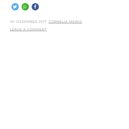
JAHR!
–
2018
–
POSTED
BY
30. DEZEMBER 2017
CORNELIA MEWIS
A
ON
LEAVE A COMMENT
HAPPY
NEW
YEAR!