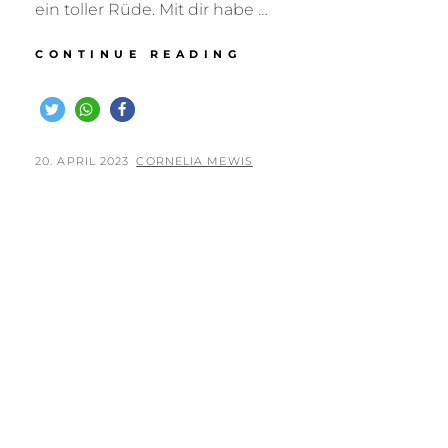
ein toller Rüde. Mit dir habe …
ADIEU
CONTINUE READING
LIEBER
JEFFREY
–
FLATGOLD’S
DRAGONHEART
POSTED
BY
20. APRIL 2023
CORNELIA MEWIS
–
ON
17.06.2013
–
20.04.2023