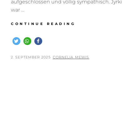
aufgeschlossen und völlig sympathisch. Jyrki
war …
WILLKOMMEN
CONTINUE READING
IN
UNSEREM
LEBEN
LIEBER
‚JYRKI‘
POSTED
BY
2. SEPTEMBER 2025
CORNELIA MEWIS
–
ON
KIPAKKA
NEROPATTI
–
31.08.2025