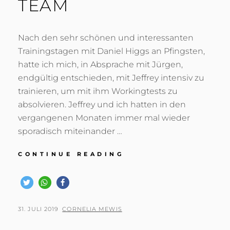
TEAM
Nach den sehr schönen und interessanten
Trainingstagen mit Daniel Higgs an Pfingsten,
hatte ich mich, in Absprache mit Jürgen,
endgültig entschieden, mit Jeffrey intensiv zu
trainieren, um mit ihm Workingtests zu
absolvieren. Jeffrey und ich hatten in den
vergangenen Monaten immer mal wieder
sporadisch miteinander …
JEFFREY
CONTINUE READING
UND
CONNY
WERDEN
EIN
TEAM
POSTED
BY
31. JULI 2019
CORNELIA MEWIS
ON