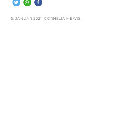
JÜRGEN
–
IN
POSTED
BY
5. JANUAR 2021
CORNELIA MEWIS
JÜLICH
ON
–
2020