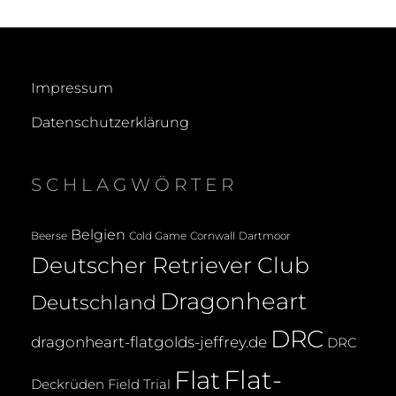
Impressum
Datenschutzerklärung
SCHLAGWÖRTER
Belgien
Beerse
Cold Game
Cornwall
Dartmoor
Deutscher Retriever Club
Dragonheart
Deutschland
DRC
dragonheart-flatgolds-jeffrey.de
DRC
Flat-
Flat
Deckrüden
Field Trial