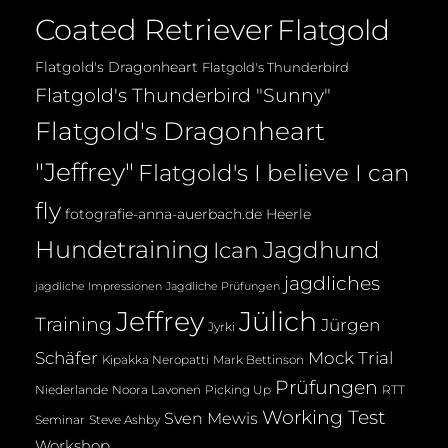
Coated Retriever
Flatgold
Flatgold's Dragonheart
Flatgold's Thunderbird
Flatgold's Thunderbird "Sunny"
Flatgold's Dragonheart
"Jeffrey"
Flatgold's I believe I can
fly
fotografie-anna-auerbach.de
Heerle
Hundetraining
Jagdhund
Ican
jagdliches
jagdliche Impressionen
Jagdliche Prüfungen
Jeffrey
Jülich
Training
Jürgen
Jyrki
Mock Trial
Schäfer
Kipakka Neropatti
Mark Bettinson
Prüfungen
Noora Lavonen
Niederlande
Picking Up
RTT
Working Test
Sven Mewis
Seminar
Steve Ashby
Workshop