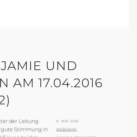
JAMIE UND
 AM 17.04.2016
2)
ter der Leitung
POSTED
9. MAI 2016
ie gute Stimmung in
ON
BY
WEBHEINI