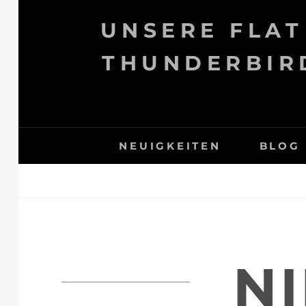
Skip
UNSERE FLAT
to
content
THUNDERBIRD
NEUIGKEITEN
BLOG
N