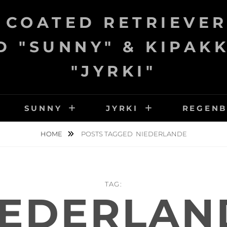
 COATED RETRIEVER
 "SUNNY" & KIPAK
"JYRKI"
SUNNY
JYRKI
REGEN
HOME
POSTS TAGGED
NIEDERLANDE
TAG:
IEDERLAN