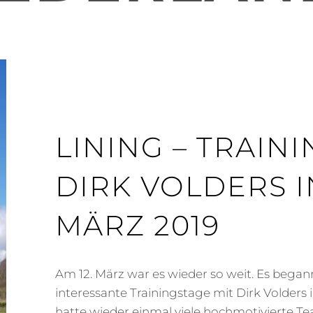
LINING – TRAIN
DIRK VOLDERS I
MÄRZ 2019
Am 12. März war es wieder so weit. Es bega
interessante Trainingstage mit Dirk Volders i
hatte wieder einmal viele hochmotivierte T