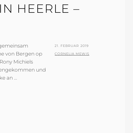
IN HEERLE –
 gemeinsam
POSTED
21. FEBRUAR 2019
ähe von Bergen op
ON
BY
CORNELIA MEWIS
Rony Michiels
mmengekommen und
ke an …