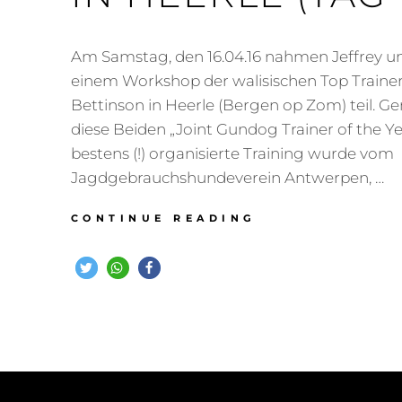
Am Samstag, den 16.04.16 nahmen Jeffrey u
einem Workshop der walisischen Top Traine
Bettinson in Heerle (Bergen op Zom) teil.
diese Beiden „Joint Gundog Trainer of the Ye
bestens (!) organisierte Training wurde vom
Jagdgebrauchshundeverein Antwerpen, …
WORKSHOP
CONTINUE READING
MIT
JAMIE
UND
MARK
BETTINSON
AM
16.04.2016
IN
HEERLE
(TAG