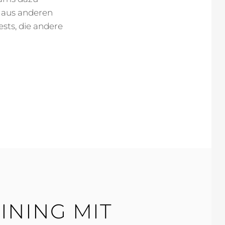
 aus anderen
ests, die andere
E
INING MIT