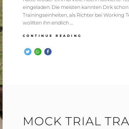
eingeladen. Die meisten kannten Dirk schon
Trainingseinheiten, als Richter bei Working T
wolllten ihn endlich …
LINING
CONTINUE READING
–
TRAININGSTAG
MIT
DIRK
VOLDERS
IN
JÜLICH
–
MÄRZ
2019
MOCK TRIAL TRA