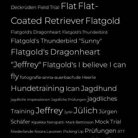
Flat-
Flat
Deckrüden
Field Trial
Coated Retriever
Flatgold
Flatgold's Dragonheart
Flatgold's Thunderbird
Flatgold's Thunderbird "Sunny"
Flatgold's Dragonheart
"Jeffrey"
Flatgold's I believe I can
fly
fotografie-anna-auerbach.de
Heerle
Hundetraining
Jagdhund
Ican
jagdliches
jagdliche Impressionen
Jagdliche Prüfungen
Jeffrey
Jülich
Training
Jürgen
Jyrki
Mock Trial
Schäfer
Kipakka Neropatti
Mark Bettinson
Prüfungen
Noora Lavonen
Niederlande
Picking Up
RTT