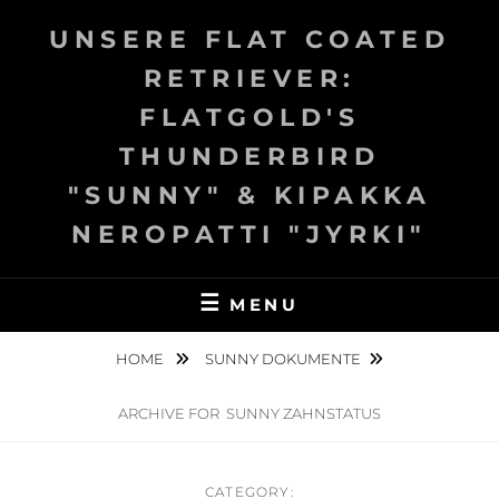
Skip
UNSERE FLAT COATED
to
content
RETRIEVER:
FLATGOLD'S
THUNDERBIRD
"SUNNY" & KIPAKKA
NEROPATTI "JYRKI"
MENU
HOME
SUNNY DOKUMENTE
ARCHIVE FOR
SUNNY ZAHNSTATUS
CATEGORY: