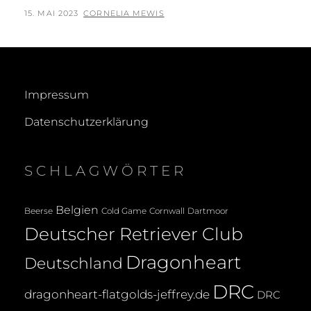
POSTED
BY
15. MAI 2023
CORNELIA MEWIS
ON
Impressum
Datenschutzerklärung
SCHLAGWÖRTER
Belgien
Beerse
Cold Game
Cornwall
Dartmoor
Deutscher Retriever Club
Dragonheart
Deutschland
DRC
dragonheart-flatgolds-jeffrey.de
DRC