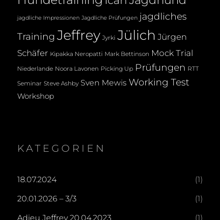
Jagdhund
Ican
jagdliches
jagdliche Impressionen
Jagdliche Prüfungen
Jeffrey
Jülich
Training
Jürgen
Jyrki
Mock Trial
Schäfer
Kipakka Neropatti
Mark Bettinson
Prüfungen
Noora Lavonen
Niederlande
Picking Up
RTT
Working Test
Sven Mewis
Seminar
Steve Ashby
Workshop
KATEGORIEN
18.07.2024
(1)
20.01.2026 – 3/3
(1)
Adieu Jeffrey 20.04.2023
(1)