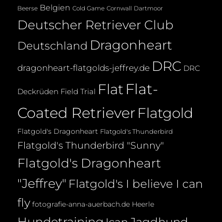
Belgien
Beerse
Cold Game
Cornwall
Dartmoor
Deutscher Retriever Club
Dragonheart
Deutschland
DRC
dragonheart-flatgolds-jeffrey.de
DRC
Flat-
Flat
Deckrüden
Field Trial
Coated Retriever
Flatgold
Flatgold's Dragonheart
Flatgold's Thunderbird
Flatgold's Thunderbird "Sunny"
Flatgold's Dragonheart
"Jeffrey"
Flatgold's I believe I can
fly
fotografie-anna-auerbach.de
Heerle
Hundetraining