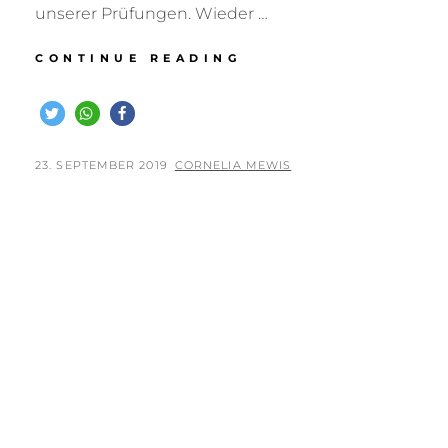
unserer Prüfungen. Wieder …
FCR
CONTINUE READING
TROPHY
2019
–
WORK
–
POSTED
BY
23. SEPTEMBER 2019
CORNELIA MEWIS
IN
ON
LUHMÜHLEN
AM
21.09.2019
–
6.
PLATZ!!