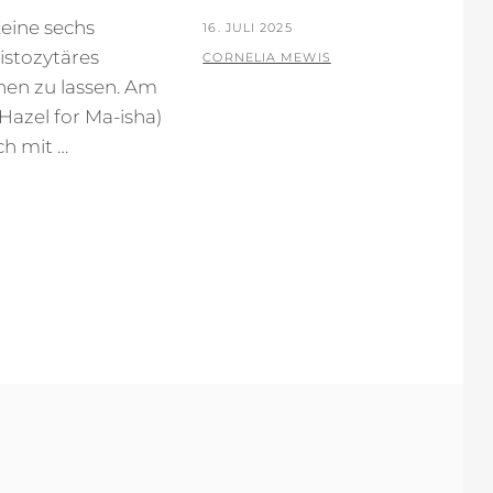
Keine sechs
POSTED
16. JULI 2025
istozytäres
ON
BY
CORNELIA MEWIS
hen zu lassen. Am
Hazel for Ma-isha)
h mit …