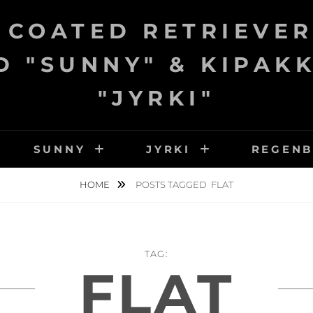
 COATED RETRIEVER
 "SUNNY" & KIPAK
"JYRKI"
SUNNY
JYRKI
REGEN
HOME
POSTS TAGGED
FLAT
TAG:
FLAT