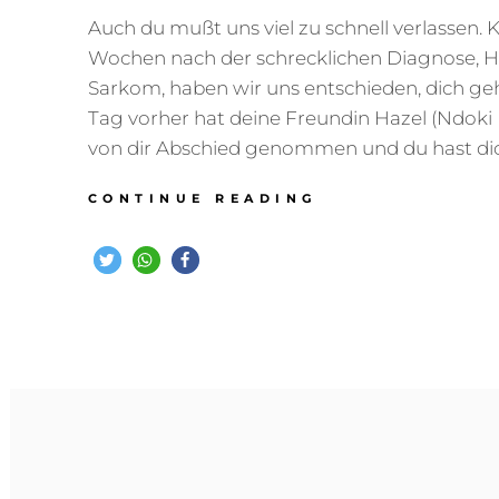
Auch du mußt uns viel zu schnell verlassen. 
Wochen nach der schrecklichen Diagnose, H
Sarkom, haben wir uns entschieden, dich ge
Tag vorher hat deine Freundin Hazel (Ndoki 
von dir Abschied genommen und du hast dic
ADIEU
CONTINUE READING
LIEBER
ICAN
–
FLATGOLD’S
I
BELIEVE
I
CAN
FLY
–
07.04.2017
–
15.07.2025