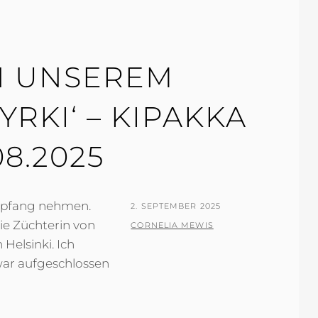
N UNSEREM
YRKI‘ – KIPAKKA
08.2025
Empfang nehmen.
POSTED
2. SEPTEMBER 2025
ie Züchterin von
ON
BY
CORNELIA MEWIS
 Helsinki. Ich
ar aufgeschlossen