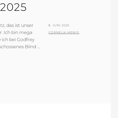
.2025
tz, das ist unser
POSTED
8. JUNI 2025
. Ich bin mega
ON
BY
CORNELIA MEWIS
 ich bei Godfrey
schossenes Blind …