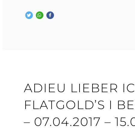
IN
UNSEREM
LEBEN
LIEBER
‚JYRKI‘
–
KIPAKKA
NEROPATTI
–
31.08.2025
ADIEU LIEBER I
FLATGOLD’S I BE
– 07.04.2017 – 15