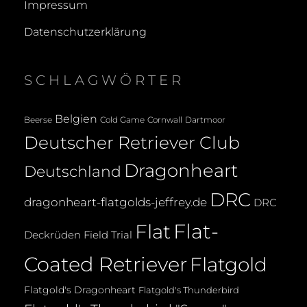
Impressum
Datenschutzerklärung
SCHLAGWÖRTER
Belgien
Beerse
Cold Game
Cornwall
Dartmoor
Deutscher Retriever Club
Dragonheart
Deutschland
DRC
dragonheart-flatgolds-jeffrey.de
DRC
Flat-
Flat
Deckrüden
Field Trial
Coated Retriever
Flatgold
Flatgold's Dragonheart
Flatgold's Thunderbird