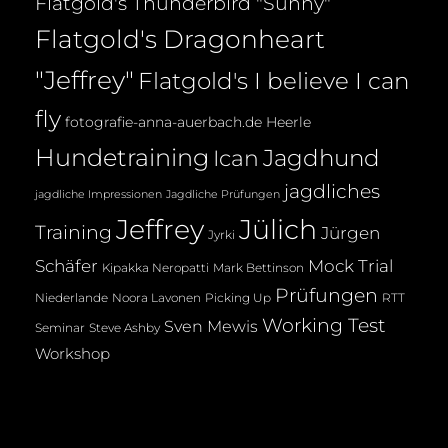
Flatgold's Thunderbird "Sunny"
Flatgold's Dragonheart
"Jeffrey"
Flatgold's I believe I can
fly
fotografie-anna-auerbach.de
Heerle
Hundetraining
Jagdhund
Ican
jagdliches
jagdliche Impressionen
Jagdliche Prüfungen
Jeffrey
Jülich
Training
Jürgen
Jyrki
Mock Trial
Schäfer
Kipakka Neropatti
Mark Bettinson
Prüfungen
Noora Lavonen
Niederlande
Picking Up
RTT
Working Test
Sven Mewis
Seminar
Steve Ashby
Workshop