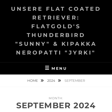
Skip
UNSERE FLAT COATED
to
content
RETRIEVER:
FLATGOLD'S
THUNDERBIRD
"SUNNY" & KIPAKKA
NEROPATTI "JYRKI"
MENU
HOME
2024
SEPTEMBER
MONTH:
SEPTEMBER 2024