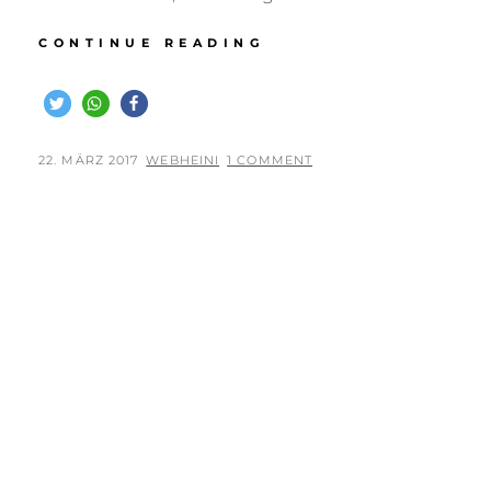
WASSERTRAINING
CONTINUE READING
AN
DER
RUR
–
3
POSTED
BY
22. MÄRZ 2017
WEBHEINI
1 COMMENT
VIDEOS
ON
MÄRZ
2017