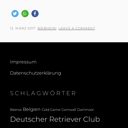
POSTED
BY
12. MÄRZ 2017
WEBHEINI
LEAVE A COMMENT
ON
Impressum
Datenschutzerklärung
SCHLAGWÖRTER
Belgien
Beerse
Cold Game
Cornwall
Dartmoor
Deutscher Retriever Club