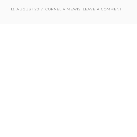
POSTED
BY
13. AUGUST 2017
CORNELIA MEWIS
LEAVE A COMMENT
ON