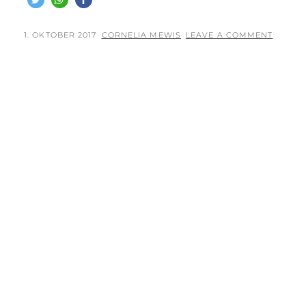
–
GOODBYE
POSTED
BY
1. OKTOBER 2017
CORNELIA MEWIS
LEAVE A COMMENT
ON