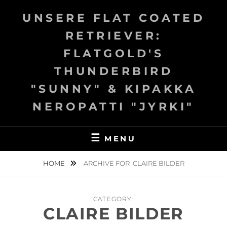
Skip
UNSERE FLAT COATED
to
content
RETRIEVER:
FLATGOLD'S
THUNDERBIRD
"SUNNY" & KIPAKKA
NEROPATTI "JYRKI"
MENU
HOME
ARCHIVE FOR
CLAIRE BILDER
CATEGORY:
CLAIRE BILDER