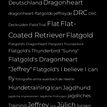
Dragonheart
Deutschland
DRC
dragonheart-flatgolds-jeffrey.de
DRC
Flat-
Flat
Deckrüden
Field Trial
Coated Retriever
Flatgold
Flatgold's Dragonheart
Flatgold's Thunderbird
Flatgold's Thunderbird "Sunny"
Flatgold's Dragonheart
"Jeffrey"
Flatgold's I believe I can
fly
fotografie-anna-auerbach.de
Heerle
Hundetraining
Jagdhund
Ican
jagdliches
jagdliche Impressionen
Jagdliche Prüfungen
Jeffrey
Jülich
Training
Jürgen
Jyrki