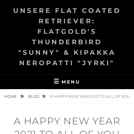
Skip
UNSERE FLAT COATED
to
content
RETRIEVER:
FLATGOLD'S
THUNDERBIRD
"SUNNY" & KIPAKKA
NEROPATTI "JYRKI"
MENU
HOME
BLOG
A HAPPY NEW YEAR 2021 TO ALL OF YOU
A HAPPY NEW YEAR