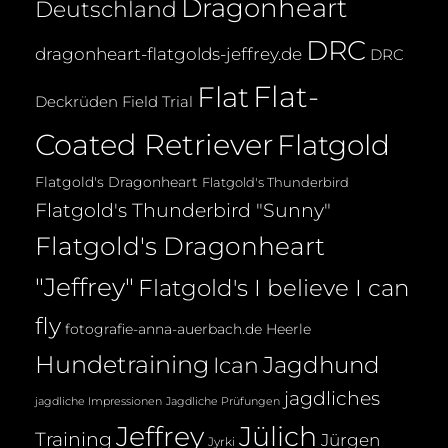
Dragonheart
Deutschland
DRC
dragonheart-flatgolds-jeffrey.de
DRC
Flat-
Flat
Deckrüden
Field Trial
Coated Retriever
Flatgold
Flatgold's Dragonheart
Flatgold's Thunderbird
Flatgold's Thunderbird "Sunny"
Flatgold's Dragonheart
"Jeffrey"
Flatgold's I believe I can
fly
fotografie-anna-auerbach.de
Heerle
Hundetraining
Jagdhund
Ican
jagdliches
jagdliche Impressionen
Jagdliche Prüfungen
Jeffrey
Jülich
Training
Jürgen
Jyrki