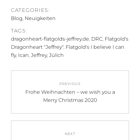
CATEGORIES:
Blog
,
Neuigkeiten
TAGS:
dragonheart-flatgolds-jeffrey.de
,
DRC
,
Flatgold's
Dragonheart "Jeffrey"
,
Flatgold's I believe I can
fly
,
Ican
,
Jeffrey
,
Jülich
Beitragsnavigation
PREVIOUS
Previous
Frohe Weihnachten – we wish you a
post:
Merry Christmas 2020
NEXT