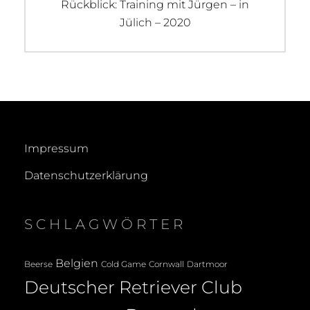
Next
Rückblick: Training mit Jürgen – in
post:
Jülich – 2020
Impressum
Datenschutzerklärung
SCHLAGWÖRTER
Belgien
Beerse
Cold Game
Cornwall
Dartmoor
Deutscher Retriever Club