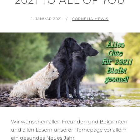
2021 TO ALL OF YOU
POSTED
BY
1. JANUAR 2021
CORNELIA MEWIS
ON
Wir wünschen allen Freunden und Bekannten
und allen Lesern unserer Homepage vor allem
ein gesundes Neues Jahr.