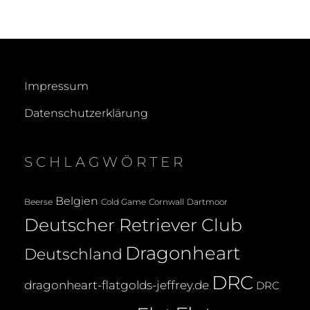
Impressum
Datenschutzerklärung
SCHLAGWÖRTER
Belgien
Beerse
Cold Game
Cornwall
Dartmoor
Deutscher Retriever Club
Dragonheart
Deutschland
DRC
dragonheart-flatgolds-jeffrey.de
DRC