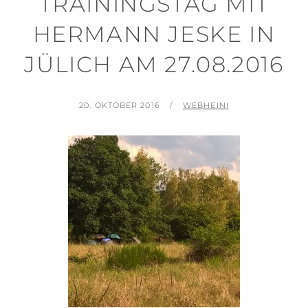
TRAININGSTAG MIT
HERMANN JESKE IN
JÜLICH AM 27.08.2016
POSTED
BY
20. OKTOBER 2016
WEBHEINI
ON