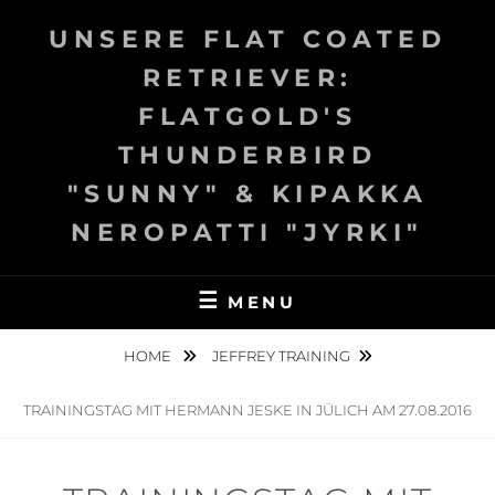
Skip
UNSERE FLAT COATED
to
content
RETRIEVER:
FLATGOLD'S
THUNDERBIRD
"SUNNY" & KIPAKKA
NEROPATTI "JYRKI"
MENU
HOME
JEFFREY TRAINING
TRAININGSTAG MIT HERMANN JESKE IN JÜLICH AM 27.08.2016