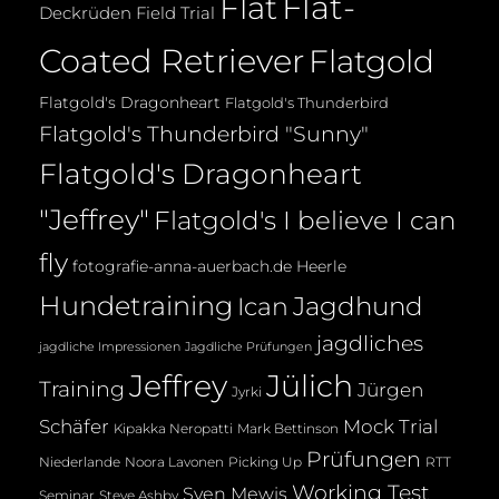
Flat-
Flat
Deckrüden
Field Trial
Coated Retriever
Flatgold
Flatgold's Dragonheart
Flatgold's Thunderbird
Flatgold's Thunderbird "Sunny"
Flatgold's Dragonheart
"Jeffrey"
Flatgold's I believe I can
fly
fotografie-anna-auerbach.de
Heerle
Hundetraining
Jagdhund
Ican
jagdliches
jagdliche Impressionen
Jagdliche Prüfungen
Jeffrey
Jülich
Training
Jürgen
Jyrki
Mock Trial
Schäfer
Kipakka Neropatti
Mark Bettinson
Prüfungen
Noora Lavonen
Niederlande
Picking Up
RTT
Working Test
Sven Mewis
Seminar
Steve Ashby