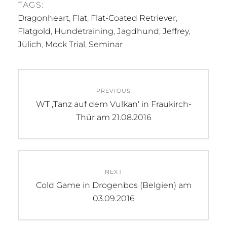
TAGS:
Dragonheart
,
Flat
,
Flat-Coated Retriever
,
Flatgold
,
Hundetraining
,
Jagdhund
,
Jeffrey
,
Jülich
,
Mock Trial
,
Seminar
Beitragsnavigation
PREVIOUS
Previous
WT ‚Tanz auf dem Vulkan‘ in Fraukirch-
post:
Thür am 21.08.2016
NEXT
Next
Cold Game in Drogenbos (Belgien) am
post:
03.09.2016