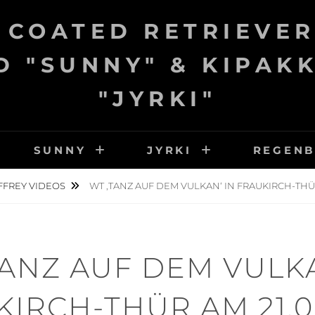
 COATED RETRIEVER
 "SUNNY" & KIPAK
"JYRKI"
SUNNY
JYRKI
REGEN
FFREY VIDEOS
WT ‚TANZ AUF DEM VULKAN‘ IN FRAUKIRCH-THÜR
TANZ AUF DEM VULKA
IRCH-THÜR AM 21.0