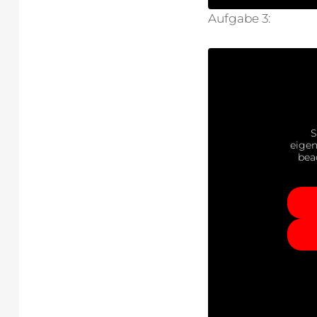
Aufgabe 3:
S
eigen
bea