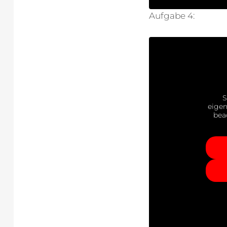
Aufgabe 4:
S
eigen
bea