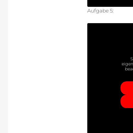
Aufgabe 5:
S
eigen
bea