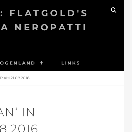
: FLATGOLD'S
SEAR
KA NEROPATTI
BOGENLAND
LINKS
 AM 21.08.2016
N‘ IN
8.2016