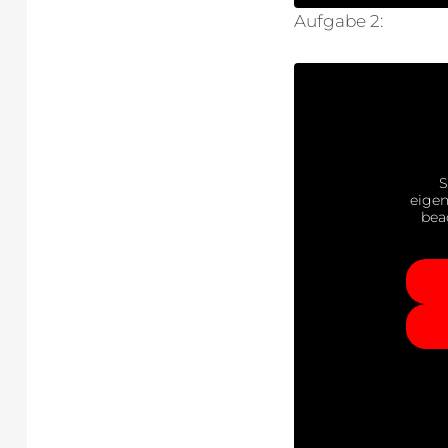
Aufgabe 2:
S
eigen
bea