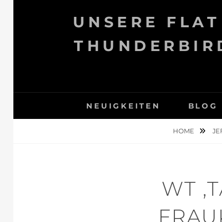
Skip
UNSERE FLAT
to
content
THUNDERBIRD
NEUIGKEITEN
BLOG
HOME
JE
WT ‚
FRAUK