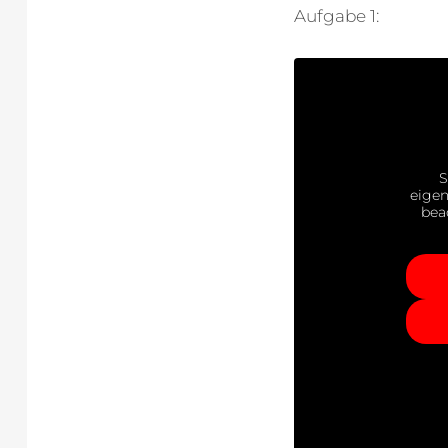
Aufgabe 1:
S
eigen
bea