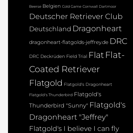
Belgien
Beerse
Cold Game
Cornwall
Dartmoor
Deutscher Retriever Club
Dragonheart
Deutschland
DRC
dragonheart-flatgolds-jeffrey.de
Flat-
Flat
DRC Deckrüden
Field Trial
Coated Retriever
Flatgold
Flatgold's Dragonheart
Flatgold's
Flatgold's Thunderbird
Flatgold's
Thunderbird "Sunny"
Dragonheart "Jeffrey"
Flatgold's I believe I can fly