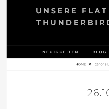
Skip
UNSERE FLAT
to
content
THUNDERBIRD
NEUIGKEITEN
BLOG
HOME
26.10.1
26.