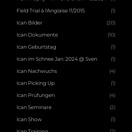
Field Trial à l'Anglaise 11/2015
(1)
Ican Bilder
(20)
Ican Dokumente
(10)
Ican Geburtstag
(1)
Ican im Schnee Jan. 2024 @ Sven
(1)
Ican Nachwuchs
(4)
Ican Picking Up
(1)
Ican Prüfungen
(4)
Ican Seminare
(2)
Ican Show
(1)
Ican Training
(2)