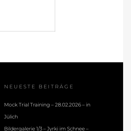
NEUESTE BEITRÄGE
Mock Trial Training – 28.02.2026 – in
Jülich
Bildergalerie 1/3 – Jyrki im Schnee –