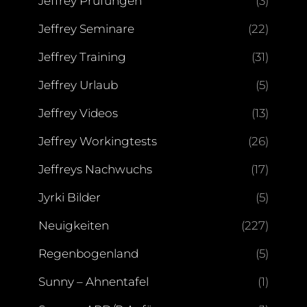
Jeffrey Prüfungen
(3)
Jeffrey Seminare
(22)
Jeffrey Training
(31)
Jeffrey Urlaub
(5)
Jeffrey Videos
(13)
Jeffrey Workingtests
(26)
Jeffreys Nachwuchs
(17)
Jyrki Bilder
(5)
Neuigkeiten
(227)
Regenbogenland
(5)
Sunny – Ahnentafel
(1)