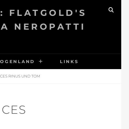
: FLATGOLD'S
SEAR
KA NEROPATTI
BOGENLAND
LINKS
ENCES RINUS UND TOM
NCES