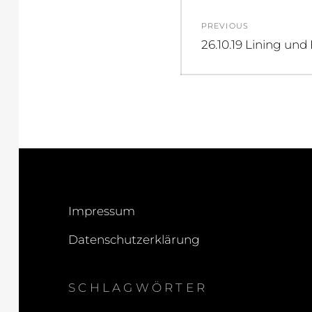
Beitragsnav
PREVIOUS
Previous
26.10.19 Lining un
post:
Impressum
Datenschutzerklärung
SCHLAGWÖRTER