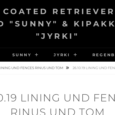
 COATED RETRIEVER
 "SUNNY" & KIPAK
"JYRKI"
SUNNY
JYRKI
REGEN
9 LINING UND FENCES RINUS UND TOM
26.10.19 LINING UND F
10.19 LINING UND FE
RINUS UND TOM