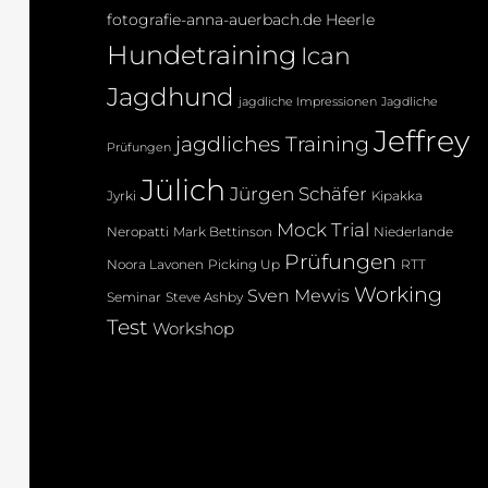
fotografie-anna-auerbach.de
Heerle
Hundetraining
Ican
Jagdhund
jagdliche Impressionen
Jagdliche
Jeffrey
jagdliches Training
Prüfungen
Jülich
Jürgen Schäfer
Jyrki
Kipakka
Mock Trial
Neropatti
Mark Bettinson
Niederlande
Prüfungen
Noora Lavonen
Picking Up
RTT
Working
Sven Mewis
Seminar
Steve Ashby
Test
Workshop