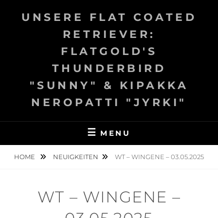
Skip
UNSERE FLAT COATED
to
content
RETRIEVER:
FLATGOLD'S
THUNDERBIRD
"SUNNY" & KIPAKKA
NEROPATTI "JYRKI"
MENU
HOME
NEUIGKEITEN
WT – WINGENE – 03.05.2025
WT – WINGENE –