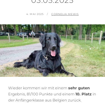
03.05.2025
POSTED
BY
4. MAI 2025
CORNELIA MEWIS
ON
Wieder kommen wir mit einem
sehr guten
Ergebnis, 81/100 Punkte und einem
10. Platz
in
der Anfängerklasse aus Belgien zurück.