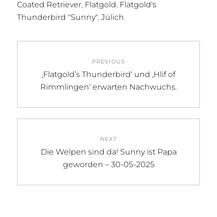
Coated Retriever
,
Flatgold
,
Flatgold's
Thunderbird "Sunny"
,
Jülich
Beitragsnavigation
PREVIOUS
Previous
‚Flatgold’s Thunderbird‘ und ‚Hlif of
post:
Rimmlingen‘ erwarten Nachwuchs.
NEXT
Next
Die Welpen sind da! Sunny ist Papa
post:
geworden – 30-05-2025