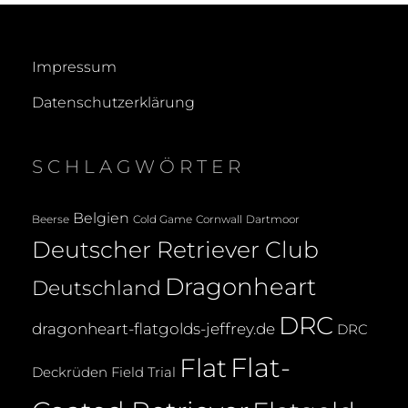
Impressum
Datenschutzerklärung
SCHLAGWÖRTER
Belgien
Beerse
Cold Game
Cornwall
Dartmoor
Deutscher Retriever Club
Dragonheart
Deutschland
DRC
dragonheart-flatgolds-jeffrey.de
DRC
Flat-
Flat
Deckrüden
Field Trial