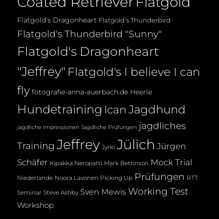
Coated Retriever
Flatgold
Flatgold's Dragonheart
Flatgold's Thunderbird
Flatgold's Thunderbird "Sunny"
Flatgold's Dragonheart
"Jeffrey"
Flatgold's I believe I can
fly
fotografie-anna-auerbach.de
Heerle
Hundetraining
Jagdhund
Ican
jagdliches
jagdliche Impressionen
Jagdliche Prüfungen
Jeffrey
Jülich
Training
Jürgen
Jyrki
Mock Trial
Schäfer
Kipakka Neropatti
Mark Bettinson
Prüfungen
Noora Lavonen
Niederlande
Picking Up
RTT
Working Test
Sven Mewis
Seminar
Steve Ashby
Workshop