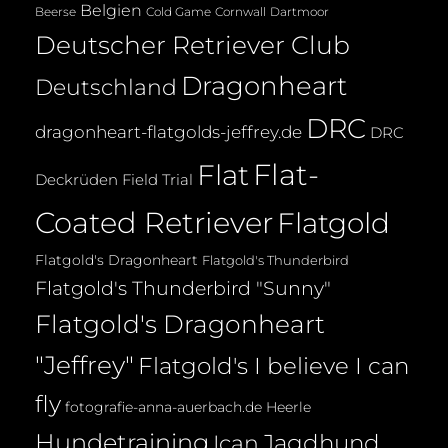
Belgien
Beerse
Cold Game
Cornwall
Dartmoor
Deutscher Retriever Club
Dragonheart
Deutschland
DRC
dragonheart-flatgolds-jeffrey.de
DRC
Flat-
Flat
Deckrüden
Field Trial
Coated Retriever
Flatgold
Flatgold's Dragonheart
Flatgold's Thunderbird
Flatgold's Thunderbird "Sunny"
Flatgold's Dragonheart
"Jeffrey"
Flatgold's I believe I can
fly
fotografie-anna-auerbach.de
Heerle
Hundetraining
Jagdhund
Ican