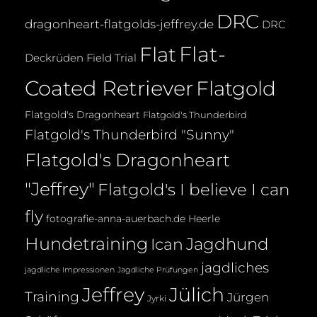
DRC
dragonheart-flatgolds-jeffrey.de
DRC
Flat-
Flat
Deckrüden
Field Trial
Coated Retriever
Flatgold
Flatgold's Dragonheart
Flatgold's Thunderbird
Flatgold's Thunderbird "Sunny"
Flatgold's Dragonheart
"Jeffrey"
Flatgold's I believe I can
fly
fotografie-anna-auerbach.de
Heerle
Hundetraining
Jagdhund
Ican
jagdliches
jagdliche Impressionen
Jagdliche Prüfungen
Jeffrey
Jülich
Training
Jürgen
Jyrki