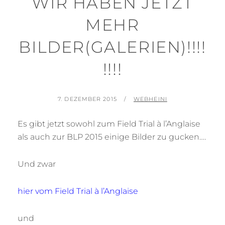
WIR HABEN JETZT
MEHR
BILDER(GALERIEN)!!!!
!!!!
POSTED
BY
7. DEZEMBER 2015
WEBHEINI
ON
Es gibt jetzt sowohl zum Field Trial à l’Anglaise
als auch zur BLP 2015 einige Bilder zu gucken….
Und zwar
hier vom Field Trial à l’Anglaise
und