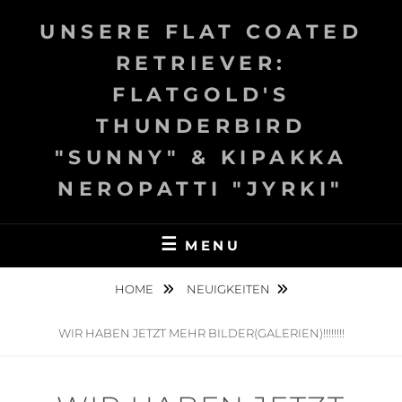
Skip
UNSERE FLAT COATED
to
content
RETRIEVER:
FLATGOLD'S
THUNDERBIRD
"SUNNY" & KIPAKKA
NEROPATTI "JYRKI"
MENU
HOME
NEUIGKEITEN
WIR HABEN JETZT MEHR BILDER(GALERIEN)!!!!!!!!