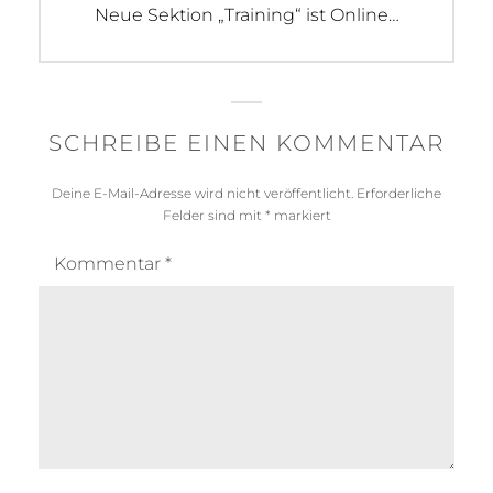
Next
Neue Sektion „Training“ ist Online…
post:
SCHREIBE EINEN KOMMENTAR
Deine E-Mail-Adresse wird nicht veröffentlicht.
Erforderliche
Felder sind mit
*
markiert
Kommentar
*