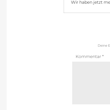
Previous
Wir haben jetzt mehr
post:
Deine E
Kommentar
*