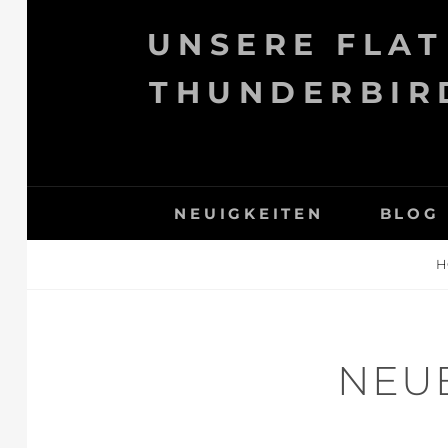
Skip
UNSERE FLAT
to
content
THUNDERBIRD
NEUIGKEITEN
BLOG
H
NEUE