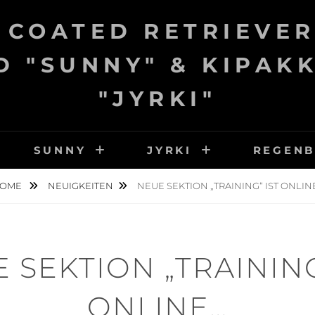
 COATED RETRIEVER
 "SUNNY" & KIPAK
"JYRKI"
SUNNY
JYRKI
REGEN
OME
NEUIGKEITEN
NEUE SEKTION „TRAINING“ IST ONLIN
 SEKTION „TRAINING
ONLINE…