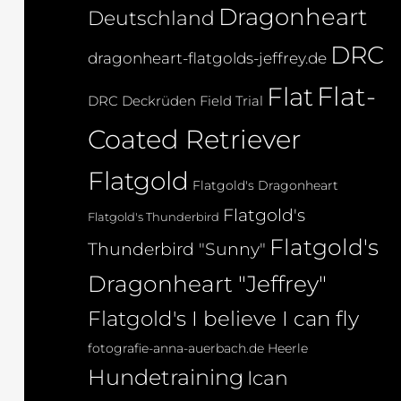
Dragonheart
Deutschland
DRC
dragonheart-flatgolds-jeffrey.de
Flat-
Flat
DRC Deckrüden
Field Trial
Coated Retriever
Flatgold
Flatgold's Dragonheart
Flatgold's
Flatgold's Thunderbird
Flatgold's
Thunderbird "Sunny"
Dragonheart "Jeffrey"
Flatgold's I believe I can fly
fotografie-anna-auerbach.de
Heerle
Hundetraining
Ican