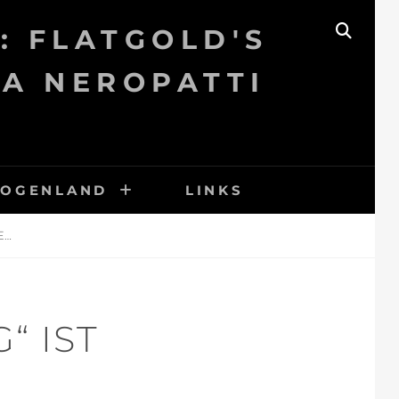
: FLATGOLD'S
SEAR
KA NEROPATTI
BOGENLAND
LINKS
E…
“ IST