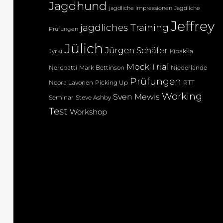
Jagdhund
jagdliche Impressionen
Jagdliche
Jeffrey
jagdliches Training
Prüfungen
Jülich
Jürgen Schäfer
Jyrki
Kipakka
Mock Trial
Neropatti
Mark Bettinson
Niederlande
Prüfungen
Noora Lavonen
Picking Up
RTT
Working
Sven Mewis
Seminar
Steve Ashby
Test
Workshop