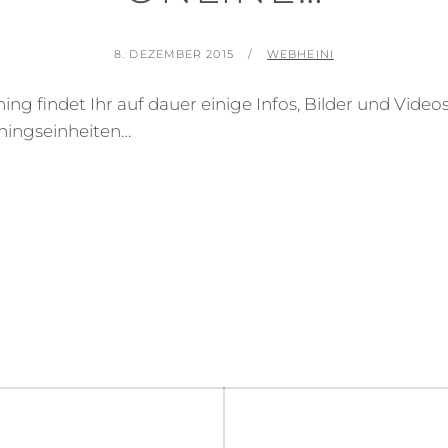
POSTED
BY
8. DEZEMBER 2015
WEBHEINI
ON
ning findet Ihr auf dauer einige Infos, Bilder und Video
iningseinheiten…
igation