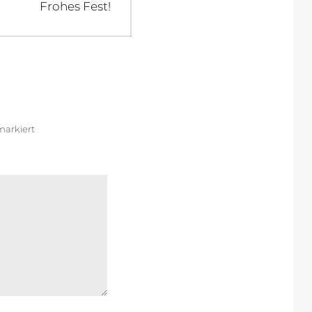
Next
Frohes Fest!
post:
arkiert