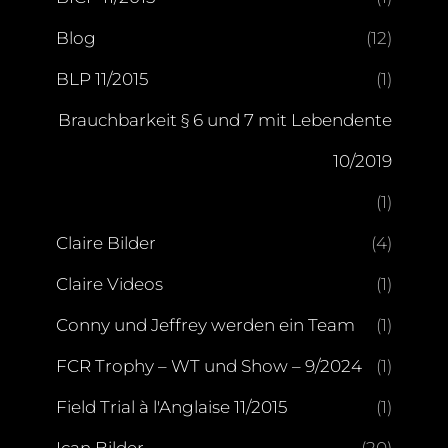
Blog
(12)
BLP 11/2015
(1)
Brauchbarkeit § 6 und 7 mit Lebendente
10/2019
(1)
Claire Bilder
(4)
Claire Videos
(1)
Conny und Jeffrey werden ein Team
(1)
FCR Trophy – WT und Show – 9/2024
(1)
Field Trial à l'Anglaise 11/2015
(1)