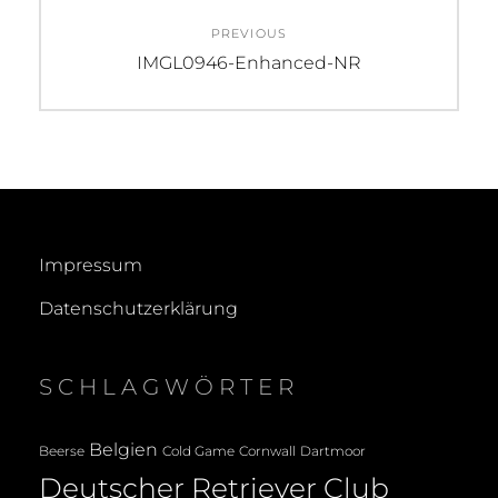
Beitragsnavigation
PREVIOUS
Previous
IMGL0946-Enhanced-NR
post:
Impressum
Datenschutzerklärung
SCHLAGWÖRTER
Belgien
Beerse
Cold Game
Cornwall
Dartmoor
Deutscher Retriever Club