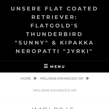
Skip
UNSERE FLAT COATED
to
content
RETRIEVER:
FLATGOLD'S
THUNDERBIRD
"SUNNY" & KIPAKKA
NEROPATTI "JYRKI"
MENU
HOME
IMGL0946-ENHANCED-NR
IMGL0946-ENHANCED-NR