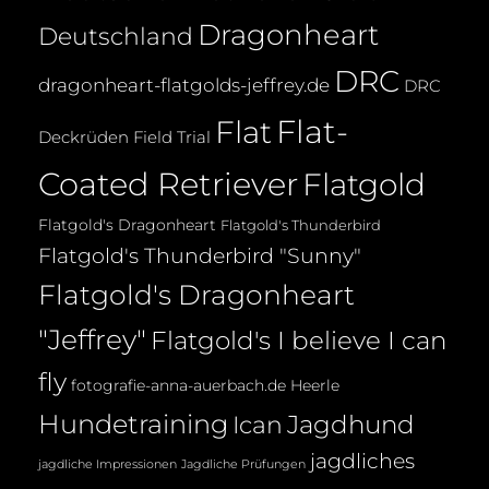
Dragonheart
Deutschland
DRC
dragonheart-flatgolds-jeffrey.de
DRC
Flat-
Flat
Deckrüden
Field Trial
Coated Retriever
Flatgold
Flatgold's Dragonheart
Flatgold's Thunderbird
Flatgold's Thunderbird "Sunny"
Flatgold's Dragonheart
"Jeffrey"
Flatgold's I believe I can
fly
fotografie-anna-auerbach.de
Heerle
Hundetraining
Jagdhund
Ican
jagdliches
jagdliche Impressionen
Jagdliche Prüfungen