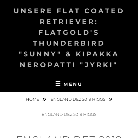
Skip
UNSERE FLAT COATED
to
content
RETRIEVER:
FLATGOLD'S
THUNDERBIRD
"SUNNY" & KIPAKKA
NEROPATTI "JYRKI"
MENU
HOME
ENGLAND DEZ 2019 HIGGS
ENGLAND DEZ 2019 HIGGS