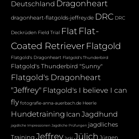
Dragonheart
Deutschland
DRC
dragonheart-flatgolds-jeffrey.de
DRC
Flat-
Flat
Deckrüden
Field Trial
Coated Retriever
Flatgold
Flatgold's Dragonheart
Flatgold's Thunderbird
Flatgold's Thunderbird "Sunny"
Flatgold's Dragonheart
"Jeffrey"
Flatgold's I believe I can
fly
fotografie-anna-auerbach.de
Heerle
Hundetraining
Jagdhund
Ican
jagdliches
jagdliche Impressionen
Jagdliche Prüfungen
Jeffrey
Jülich
Training
Jürgen
Jyrki