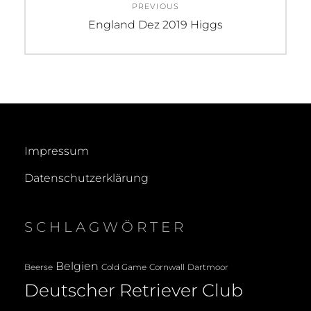
PREVIOUS
Previous
England Dez 2019 Higgs
post:
Impressum
Datenschutzerklärung
SCHLAGWÖRTER
Belgien
Beerse
Cold Game
Cornwall
Dartmoor
Deutscher Retriever Club