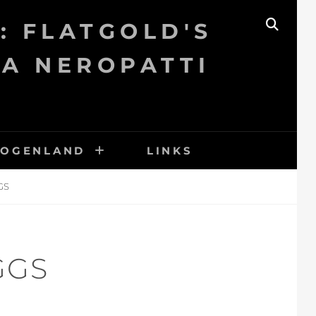
: FLATGOLD'S
SEAR
KA NEROPATTI
BOGENLAND
LINKS
GS
GGS