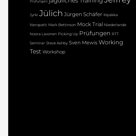
jagdliches Training
Prüfungen
Jülich
Jürgen Schäfer
Jyrki
Kipakka
Mock Trial
Neropatti
Mark Bettinson
Niederlande
Prüfungen
Noora Lavonen
Picking Up
RTT
Working
Sven Mewis
Seminar
Steve Ashby
Test
Workshop