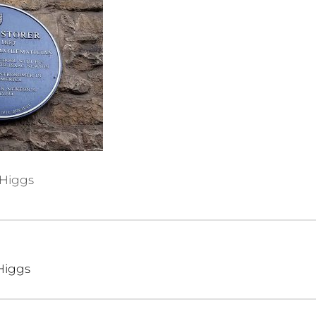
 Higgs
igation
Higgs