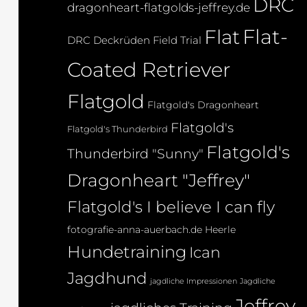
DRC
dragonheart-flatgolds-jeffrey.de
Flat-
Flat
DRC Deckrüden
Field Trial
Coated Retriever
Flatgold
Flatgold's Dragonheart
Flatgold's
Flatgold's Thunderbird
Flatgold's
Thunderbird "Sunny"
Dragonheart "Jeffrey"
Flatgold's I believe I can fly
fotografie-anna-auerbach.de
Heerle
Hundetraining
Ican
Jagdhund
jagdliche Impressionen
Jagdliche
Jeffrey