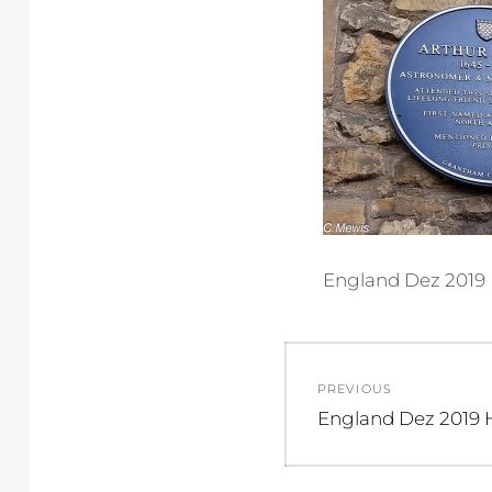
England Dez 2019
Beitragsnav
PREVIOUS
Previous
England Dez 2019 
post: