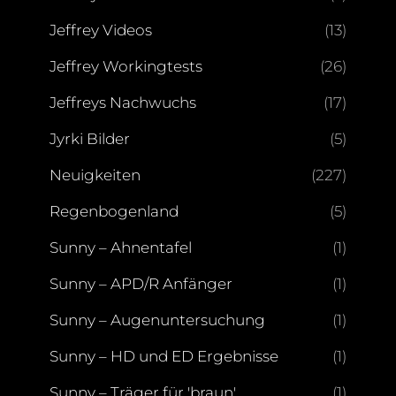
Jeffrey Videos
(13)
Jeffrey Workingtests
(26)
Jeffreys Nachwuchs
(17)
Jyrki Bilder
(5)
Neuigkeiten
(227)
Regenbogenland
(5)
Sunny – Ahnentafel
(1)
Sunny – APD/R Anfänger
(1)
Sunny – Augenuntersuchung
(1)
Sunny – HD und ED Ergebnisse
(1)
Sunny – Träger für 'braun'
(1)