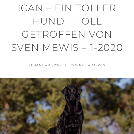
ICAN – EIN TOLLER
HUND – TOLL
GETROFFEN VON
SVEN MEWIS – 1-2020
POSTED
BY
31. JANUAR 2020
CORNELIA MEWIS
ON