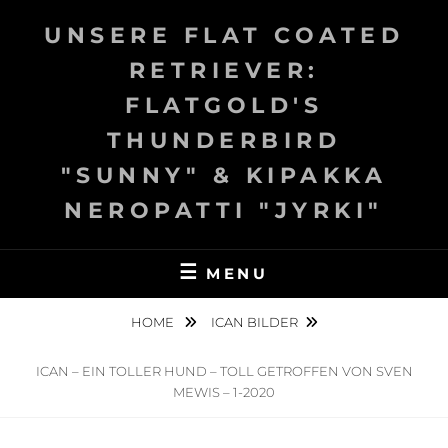
Skip
UNSERE FLAT COATED
to
content
RETRIEVER:
FLATGOLD'S
THUNDERBIRD
"SUNNY" & KIPAKKA
NEROPATTI "JYRKI"
MENU
HOME
ICAN BILDER
ICAN – EIN TOLLER HUND – TOLL GETROFFEN VON SVEN
MEWIS – 1-2020