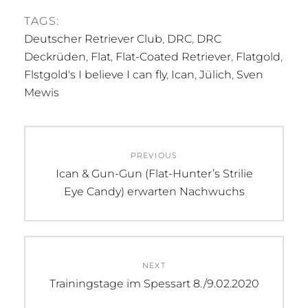
TAGS:
Deutscher Retriever Club
,
DRC
,
DRC
Deckrüden
,
Flat
,
Flat-Coated Retriever
,
Flatgold
,
Flstgold's I believe I can fly
,
Ican
,
Jülich
,
Sven
Mewis
Beitragsnavigation
PREVIOUS
Previous
Ican & Gun-Gun (Flat-Hunter’s Strilie
post:
Eye Candy) erwarten Nachwuchs
NEXT
Next
Trainingstage im Spessart 8./9.02.2020
post: