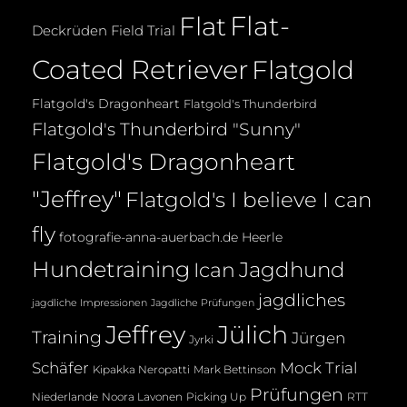
Flat-
Flat
Deckrüden
Field Trial
Coated Retriever
Flatgold
Flatgold's Dragonheart
Flatgold's Thunderbird
Flatgold's Thunderbird "Sunny"
Flatgold's Dragonheart
"Jeffrey"
Flatgold's I believe I can
fly
fotografie-anna-auerbach.de
Heerle
Hundetraining
Jagdhund
Ican
jagdliches
jagdliche Impressionen
Jagdliche Prüfungen
Jeffrey
Jülich
Training
Jürgen
Jyrki
Mock Trial
Schäfer
Kipakka Neropatti
Mark Bettinson
Prüfungen
Noora Lavonen
Niederlande
Picking Up
RTT