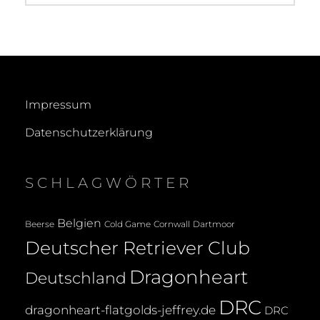
Impressum
Datenschutzerklärung
SCHLAGWÖRTER
Belgien
Beerse
Cold Game
Cornwall
Dartmoor
Deutscher Retriever Club
Dragonheart
Deutschland
DRC
dragonheart-flatgolds-jeffrey.de
DRC