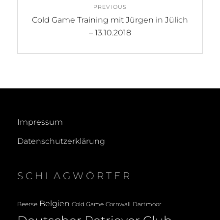
PREVIOUS
Previous
Cold Game Training mit Jürgen in Jülich
post:
– 13.10.2018
Impressum
Datenschutzerklärung
SCHLAGWÖRTER
Belgien
Beerse
Cold Game
Cornwall
Dartmoor