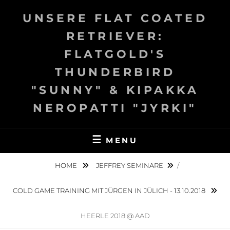
Skip
UNSERE FLAT COATED
to
content
RETRIEVER:
FLATGOLD'S
THUNDERBIRD
"SUNNY" & KIPAKKA
NEROPATTI "JYRKI"
MENU
HOME
JEFFREY SEMINARE
/
COLD GAME TRAINING MIT JÜRGEN IN JÜLICH - 13.10.2018
HEERLE 2018 @ AAD