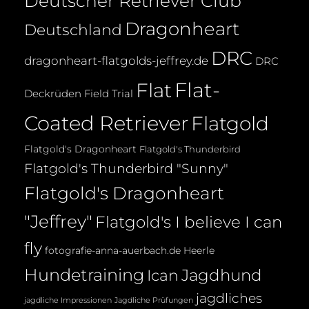
Deutscher Retriever Club
Dragonheart
Deutschland
DRC
dragonheart-flatgolds-jeffrey.de
DRC
Flat-
Flat
Deckrüden
Field Trial
Coated Retriever
Flatgold
Flatgold's Dragonheart
Flatgold's Thunderbird
Flatgold's Thunderbird "Sunny"
Flatgold's Dragonheart
"Jeffrey"
Flatgold's I believe I can
fly
fotografie-anna-auerbach.de
Heerle
Hundetraining
Jagdhund
Ican
jagdliches
jagdliche Impressionen
Jagdliche Prüfungen