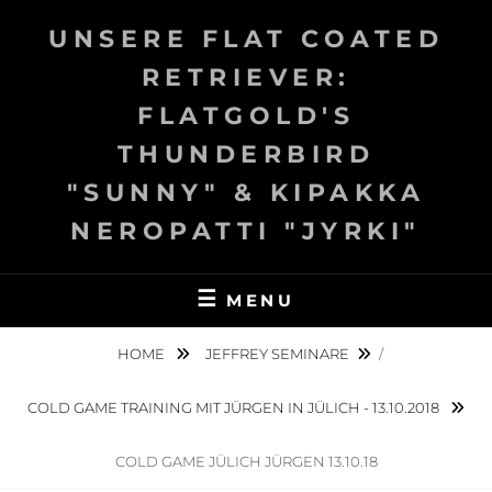
Skip
UNSERE FLAT COATED
to
content
RETRIEVER:
FLATGOLD'S
THUNDERBIRD
"SUNNY" & KIPAKKA
NEROPATTI "JYRKI"
MENU
HOME
JEFFREY SEMINARE
/
COLD GAME TRAINING MIT JÜRGEN IN JÜLICH - 13.10.2018
COLD GAME JÜLICH JÜRGEN 13.10.18