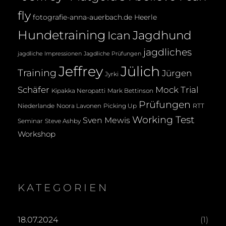
fly
fotografie-anna-auerbach.de
Heerle
Hundetraining
Jagdhund
Ican
jagdliches
jagdliche Impressionen
Jagdliche Prüfungen
Jeffrey
Jülich
Training
Jürgen
Jyrki
Mock Trial
Schäfer
Kipakka Neropatti
Mark Bettinson
Prüfungen
Noora Lavonen
Niederlande
Picking Up
RTT
Working Test
Sven Mewis
Seminar
Steve Ashby
Workshop
KATEGORIEN
18.07.2024
(1)