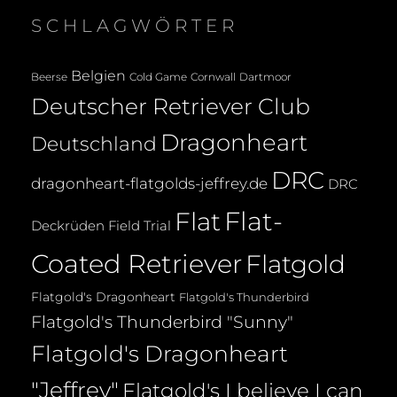
SCHLAGWÖRTER
Belgien
Beerse
Cold Game
Cornwall
Dartmoor
Deutscher Retriever Club
Dragonheart
Deutschland
DRC
dragonheart-flatgolds-jeffrey.de
DRC
Flat-
Flat
Deckrüden
Field Trial
Coated Retriever
Flatgold
Flatgold's Dragonheart
Flatgold's Thunderbird
Flatgold's Thunderbird "Sunny"
Flatgold's Dragonheart
"Jeffrey"
Flatgold's I believe I can