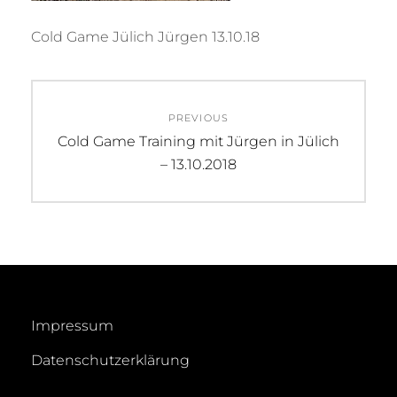
Cold Game Jülich Jürgen 13.10.18
Beitragsnavigation
PREVIOUS
Previous
Cold Game Training mit Jürgen in Jülich
post:
– 13.10.2018
Impressum
Datenschutzerklärung