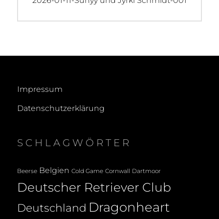
2026-01-11-Sunyy und Jyrki Schmidt-001
post:
Impressum
Datenschutzerklärung
SCHLAGWÖRTER
Belgien
Beerse
Cold Game
Cornwall
Dartmoor
Deutscher Retriever Club
Dragonheart
Deutschland