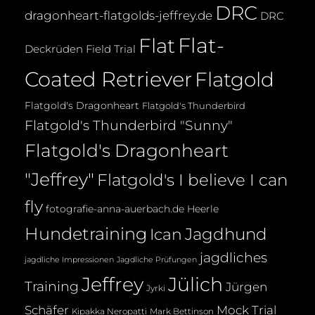
DRC
dragonheart-flatgolds-jeffrey.de
DRC
Flat-
Flat
Deckrüden
Field Trial
Coated Retriever
Flatgold
Flatgold's Dragonheart
Flatgold's Thunderbird
Flatgold's Thunderbird "Sunny"
Flatgold's Dragonheart
"Jeffrey"
Flatgold's I believe I can
fly
fotografie-anna-auerbach.de
Heerle
Hundetraining
Jagdhund
Ican
jagdliches
jagdliche Impressionen
Jagdliche Prüfungen
Jeffrey
Jülich
Training
Jürgen
Jyrki
Mock Trial
Schäfer
Kipakka Neropatti
Mark Bettinson