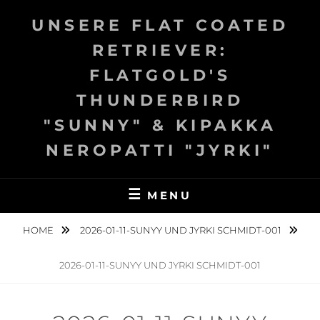
Skip
UNSERE FLAT COATED
to
content
RETRIEVER:
FLATGOLD'S
THUNDERBIRD
"SUNNY" & KIPAKKA
NEROPATTI "JYRKI"
MENU
HOME
2026-01-11-SUNYY UND JYRKI SCHMIDT-001
2026-01-11-SUNYY UND JYRKI SCHMIDT-001