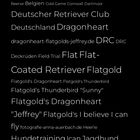
Belgien
Beerse
Cold Game
Cornwall
Dartmoor
Deutscher Retriever Club
Dragonheart
Deutschland
DRC
dragonheart-flatgolds-jeffrey.de
DRC
Flat-
Flat
Deckrüden
Field Trial
Coated Retriever
Flatgold
Flatgold's Dragonheart
Flatgold's Thunderbird
Flatgold's Thunderbird "Sunny"
Flatgold's Dragonheart
"Jeffrey"
Flatgold's I believe I can
fly
fotografie-anna-auerbach.de
Heerle
Hundetraining
Jagdhund
Ican