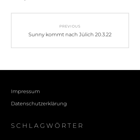
Beitragsnavigation
PREVIOUS
Previous
Sunny kommt nach Jülich 20.3.22
post:
Impressum
Datenschutzerklärung
SCHLAGWÖRTER