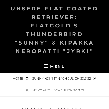
Skip
UNSERE FLAT COATED
to
content
RETRIEVER:
FLATGOLD'S
THUNDERBIRD
"SUNNY" & KIPAKKA
NEROPATTI "JYRKI"
MENU
HOME
SUNNY KOMMT NACH JÜLICH 20.3.22
SUNNY KOMMT NACH JÜLICH 20.3.22