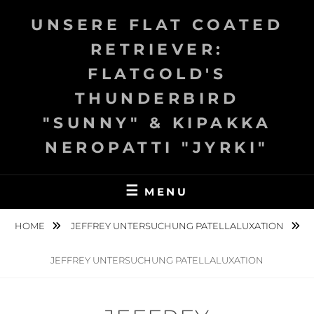
Skip
UNSERE FLAT COATED
to
content
RETRIEVER:
FLATGOLD'S
THUNDERBIRD
"SUNNY" & KIPAKKA
NEROPATTI "JYRKI"
MENU
HOME
JEFFREY UNTERSUCHUNG PATELLALUXATION
JEFFREY UNTERSUCHUNG PATELLALUXATION