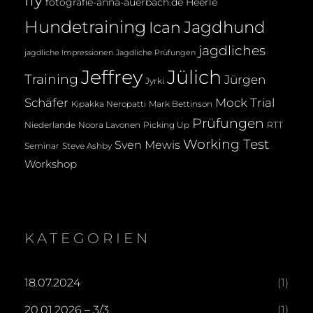
fly
fotografie-anna-auerbach.de
Heerle
Hundetraining
Jagdhund
Ican
jagdliches
jagdliche Impressionen
Jagdliche Prüfungen
Jeffrey
Jülich
Training
Jürgen
Jyrki
Mock Trial
Schäfer
Kipakka Neropatti
Mark Bettinson
Prüfungen
Noora Lavonen
Niederlande
Picking Up
RTT
Working Test
Sven Mewis
Seminar
Steve Ashby
Workshop
KATEGORIEN
18.07.2024
(1)
20.01.2026 – 3/3
(1)