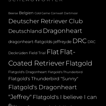
Belgien
Beerse
Cold Game
Cornwall
Dartmoor
Deutscher Retriever Club
Dragonheart
Deutschland
DRC
dragonheart-flatgolds-jeffrey.de
DRC
Flat-
Flat
Deckrüden
Field Trial
Coated Retriever
Flatgold
Flatgold's Dragonheart
Flatgold's Thunderbird
Flatgold's Thunderbird "Sunny"
Flatgold's Dragonheart
"Jeffrey"
Flatgold's I believe I can