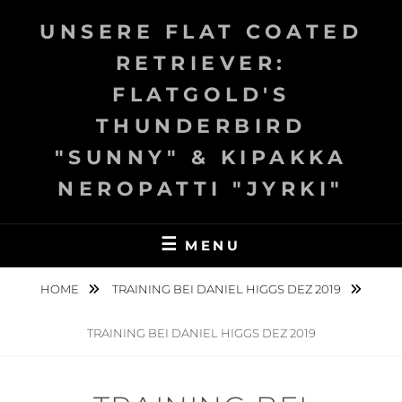
Skip
UNSERE FLAT COATED
to
content
RETRIEVER:
FLATGOLD'S
THUNDERBIRD
"SUNNY" & KIPAKKA
NEROPATTI "JYRKI"
MENU
HOME
TRAINING BEI DANIEL HIGGS DEZ 2019
TRAINING BEI DANIEL HIGGS DEZ 2019