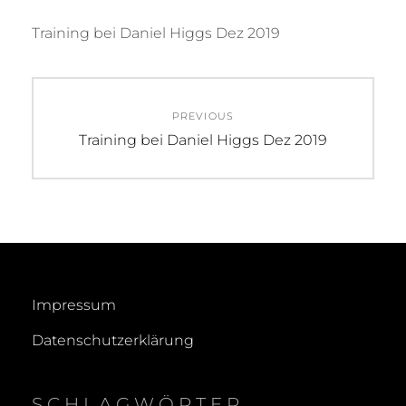
Training bei Daniel Higgs Dez 2019
Beitragsnavigation
PREVIOUS
Previous
Training bei Daniel Higgs Dez 2019
post:
Impressum
Datenschutzerklärung
SCHLAGWÖRTER