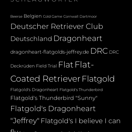
Belgien
Beerse
Cold Game
Cornwall
Dartmoor
Deutscher Retriever Club
Dragonheart
Deutschland
DRC
dragonheart-flatgolds-jeffrey.de
DRC
Flat-
Flat
Deckrüden
Field Trial
Coated Retriever
Flatgold
Flatgold's Dragonheart
Flatgold's Thunderbird
Flatgold's Thunderbird "Sunny"
Flatgold's Dragonheart
"Jeffrey"
Flatgold's I believe I can