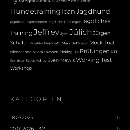
fly
fotografie-anna-auerbach.de
Heerle
Hundetraining
Jagdhund
Ican
jagdliches
jagdliche Impressionen
Jagdliche Prüfungen
Jeffrey
Jülich
Training
Jürgen
Jyrki
Mock Trial
Schäfer
Kipakka Neropatti
Mark Bettinson
Prüfungen
Noora Lavonen
Niederlande
Picking Up
RTT
Working Test
Sven Mewis
Seminar
Steve Ashby
Workshop
KATEGORIEN
18.07.2024
(1)
20.01.2026 – 3/3
(1)