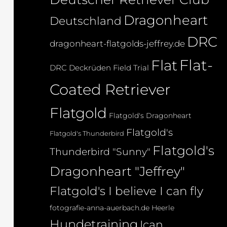
Dragonheart
Deutschland
DRC
dragonheart-flatgolds-jeffrey.de
Flat-
Flat
DRC Deckrüden
Field Trial
Coated Retriever
Flatgold
Flatgold's Dragonheart
Flatgold's
Flatgold's Thunderbird
Flatgold's
Thunderbird "Sunny"
Dragonheart "Jeffrey"
Flatgold's I believe I can fly
fotografie-anna-auerbach.de
Heerle
Hundetraining
Ican