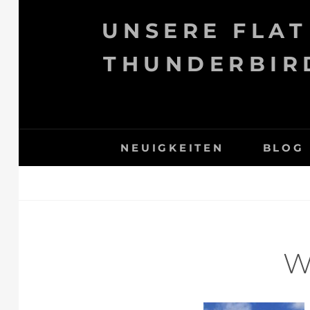
Skip
UNSERE FLAT
to
content
THUNDERBIRD
NEUIGKEITEN
BLOG
W