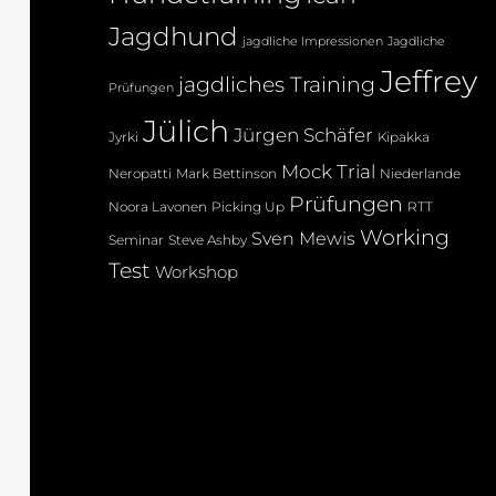
Jagdhund
jagdliche Impressionen
Jagdliche
Jeffrey
jagdliches Training
Prüfungen
Jülich
Jürgen Schäfer
Jyrki
Kipakka
Mock Trial
Neropatti
Mark Bettinson
Niederlande
Prüfungen
Noora Lavonen
Picking Up
RTT
Working
Sven Mewis
Seminar
Steve Ashby
Test
Workshop