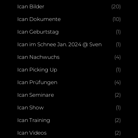
Ican Bilder
(20)
Ican Dokumente
(10)
Ican Geburtstag
(1)
Ican im Schnee Jan. 2024 @ Sven
(1)
Ican Nachwuchs
(4)
Ican Picking Up
(1)
Ican Prüfungen
(4)
Ican Seminare
(2)
Ican Show
(1)
Ican Training
(2)
Ican Videos
(2)