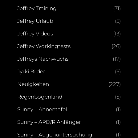
Jeffrey Training
(31)
Jeffrey Urlaub
(5)
Jeffrey Videos
(13)
Jeffrey Workingtests
(26)
Jeffreys Nachwuchs
(17)
Jyrki Bilder
(5)
Neuigkeiten
(227)
Regenbogenland
(5)
Sunny – Ahnentafel
(1)
Sunny – APD/R Anfänger
(1)
Sunny – Augenuntersuchung
(1)