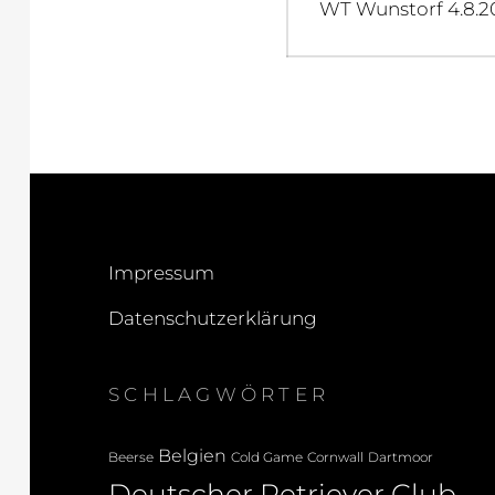
Previous
WT Wunstorf 4.8.2
post:
Impressum
Datenschutzerklärung
SCHLAGWÖRTER
Belgien
Beerse
Cold Game
Cornwall
Dartmoor
Deutscher Retriever Club