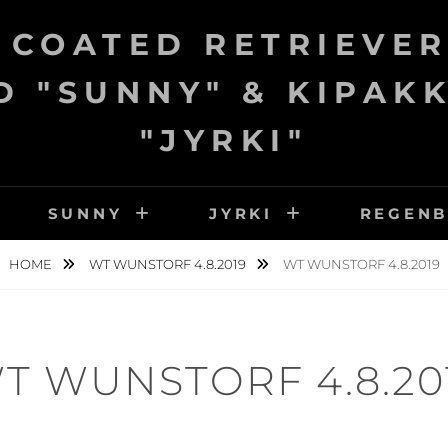
 COATED RETRIEVER
 "SUNNY" & KIPAK
"JYRKI"
SUNNY
JYRKI
REGEN
HOME
WT WUNSTORF 4.8.2019
WT WUNSTORF 4.8.2019
T WUNSTORF 4.8.20