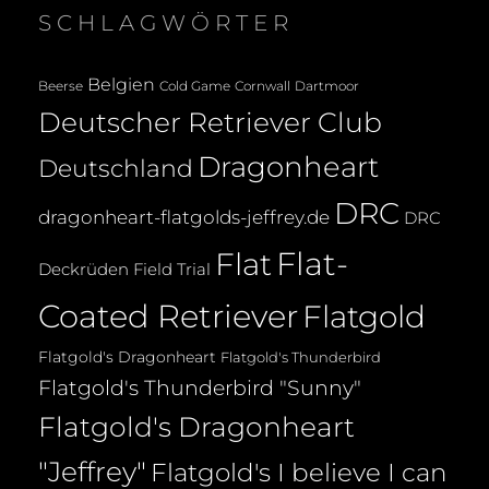
SCHLAGWÖRTER
Belgien
Beerse
Cold Game
Cornwall
Dartmoor
Deutscher Retriever Club
Dragonheart
Deutschland
DRC
dragonheart-flatgolds-jeffrey.de
DRC
Flat-
Flat
Deckrüden
Field Trial
Coated Retriever
Flatgold
Flatgold's Dragonheart
Flatgold's Thunderbird
Flatgold's Thunderbird "Sunny"
Flatgold's Dragonheart
"Jeffrey"
Flatgold's I believe I can