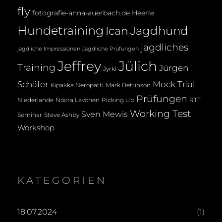
fly
fotografie-anna-auerbach.de
Heerle
Hundetraining
Jagdhund
Ican
jagdliches
jagdliche Impressionen
Jagdliche Prüfungen
Jeffrey
Jülich
Training
Jürgen
Jyrki
Mock Trial
Schäfer
Kipakka Neropatti
Mark Bettinson
Prüfungen
Noora Lavonen
Niederlande
Picking Up
RTT
Working Test
Sven Mewis
Seminar
Steve Ashby
Workshop
KATEGORIEN
18.07.2024
(1)