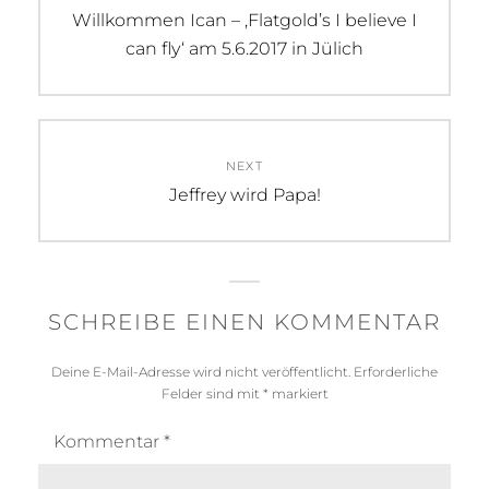
Previous
Willkommen Ican – ‚Flatgold’s I believe I
post:
can fly‘ am 5.6.2017 in Jülich
NEXT
Next
Jeffrey wird Papa!
post:
SCHREIBE EINEN KOMMENTAR
Deine E-Mail-Adresse wird nicht veröffentlicht.
Erforderliche
Felder sind mit
*
markiert
Kommentar
*