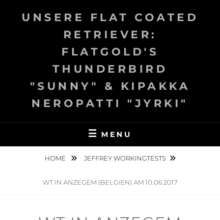
Skip
UNSERE FLAT COATED
to
content
RETRIEVER:
FLATGOLD'S
THUNDERBIRD
"SUNNY" & KIPAKKA
NEROPATTI "JYRKI"
MENU
HOME
JEFFREY WORKINGTESTS
WT IN ANZEGEM (BELGIEN) AM 10.06.2017