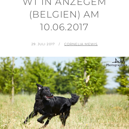
WT IN ANZEGEM
(BELGIEN) AM
10.06.2017
POSTED
BY
29. JULI 2017
CORNELIA MEWIS
ON