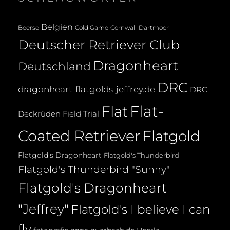
Belgien
Beerse
Cold Game
Cornwall
Dartmoor
Deutscher Retriever Club
Dragonheart
Deutschland
DRC
dragonheart-flatgolds-jeffrey.de
DRC
Flat-
Flat
Deckrüden
Field Trial
Coated Retriever
Flatgold
Flatgold's Dragonheart
Flatgold's Thunderbird
Flatgold's Thunderbird "Sunny"
Flatgold's Dragonheart
"Jeffrey"
Flatgold's I believe I can
fly