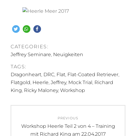
CATEGORIES:
Jeffrey Seminare
,
Neuigkeiten
TAGS:
Dragonheart
,
DRC
,
Flat
,
Flat-Coated Retriever
,
Flatgold
,
Heerle
,
Jeffrey
,
Mock Trial
,
Richard
King
,
Ricky Maloney
,
Workshop
Beitragsnavigation
PREVIOUS
Previous
Workshop Heerle Teil 2 von 4 – Training
post:
mit Richard King am 22.04.2017