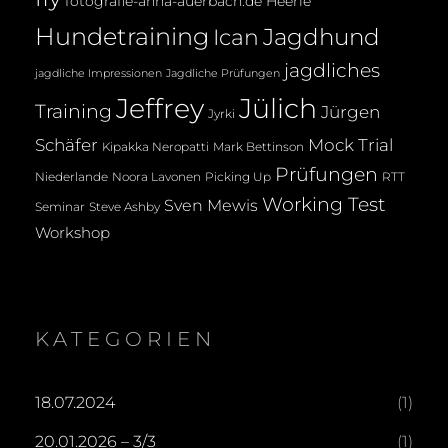
fotografie-anna-auerbach.de
Heerle
Hundetraining
Jagdhund
Ican
jagdliches
jagdliche Impressionen
Jagdliche Prüfungen
Jeffrey
Jülich
Training
Jürgen
Jyrki
Mock Trial
Schäfer
Kipakka Neropatti
Mark Bettinson
Prüfungen
Noora Lavonen
Niederlande
Picking Up
RTT
Working Test
Sven Mewis
Seminar
Steve Ashby
Workshop
KATEGORIEN
18.07.2024
(1)
20.01.2026 – 3/3
(1)