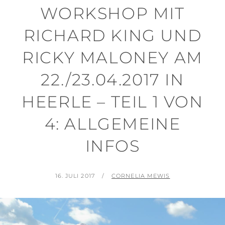
WORKSHOP MIT
RICHARD KING UND
RICKY MALONEY AM
22./23.04.2017 IN
HEERLE – TEIL 1 VON
4: ALLGEMEINE
INFOS
POSTED
BY
16. JULI 2017
CORNELIA MEWIS
ON