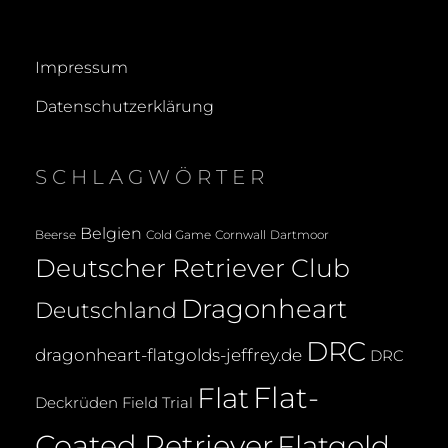
Impressum
Datenschutzerklärung
SCHLAGWÖRTER
Belgien
Beerse
Cold Game
Cornwall
Dartmoor
Deutscher Retriever Club
Dragonheart
Deutschland
DRC
dragonheart-flatgolds-jeffrey.de
DRC
Flat-
Flat
Deckrüden
Field Trial
Coated Retriever
Flatgold