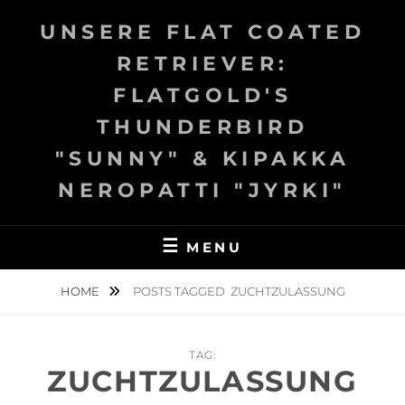
Skip
UNSERE FLAT COATED
to
content
RETRIEVER:
FLATGOLD'S
THUNDERBIRD
"SUNNY" & KIPAKKA
NEROPATTI "JYRKI"
MENU
HOME
POSTS TAGGED
ZUCHTZULASSUNG
TAG:
ZUCHTZULASSUNG