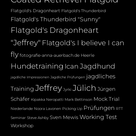
Flatgold's Dragonheart
Flatgold's Thunderbird
Flatgold's Thunderbird "Sunny"
Flatgold's Dragonheart
"Jeffrey"
Flatgold's I believe I can
fly
fotografie-anna-auerbach.de
Heerle
Hundetraining
Jagdhund
Ican
jagdliches
jagdliche Impressionen
Jagdliche Prüfungen
Jeffrey
Jülich
Training
Jürgen
Jyrki
Mock Trial
Schäfer
Kipakka Neropatti
Mark Bettinson
Prüfungen
Noora Lavonen
Niederlande
Picking Up
RTT
Working Test
Sven Mewis
Seminar
Steve Ashby
Workshop