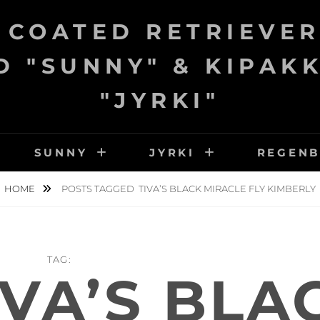
 COATED RETRIEVER
 "SUNNY" & KIPAK
"JYRKI"
SUNNY
JYRKI
REGEN
HOME
POSTS TAGGED
TIVA’S BLACK MIRACLE FLY KIMBERLY
TAG:
IVA’S BLA