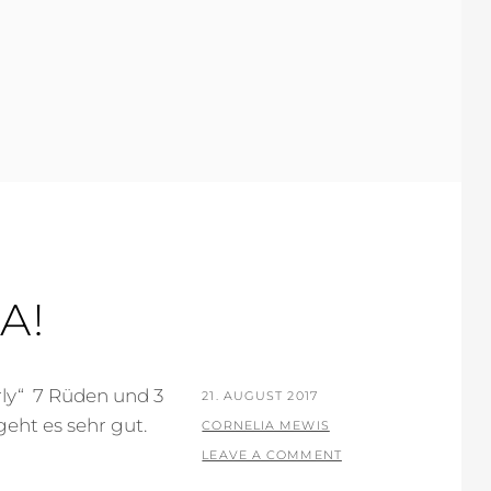
A!
erly“ 7 Rüden und 3
POSTED
21. AUGUST 2017
eht es sehr gut.
ON
BY
CORNELIA MEWIS
LEAVE A COMMENT