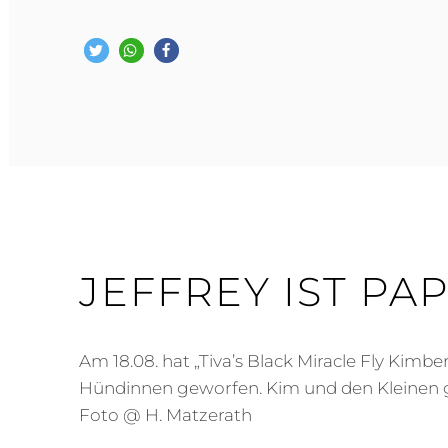
JEFFREY
UND
KIM
‚TIVA
´S
BLACK
MIRACLE
FLY
KIMBERLY‘
JEFFREY IST PAP
Am 18.08. hat „Tiva’s Black Miracle Fly Kimb
Hündinnen geworfen. Kim und den Kleinen g
Foto @ H. Matzerath