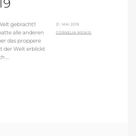
19
elt gebracht!!
POSTED
21. MAI 2019
atte alle anderen
ON
BY
CORNELIA MEWIS
ber das proppere
 der Welt erblickt
ch …