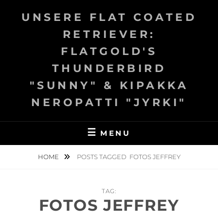
Skip
UNSERE FLAT COATED
to
content
RETRIEVER:
FLATGOLD'S
THUNDERBIRD
"SUNNY" & KIPAKKA
NEROPATTI "JYRKI"
MENU
HOME
POSTS TAGGED
FOTOS JEFFREY
TAG:
FOTOS JEFFREY