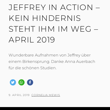
JEFFREY IN ACTION –
KEIN HINDERNIS
STEHT IHM IM WEG –
APRIL 2019
Wunderbare Aufnahmen von Jeffrey über
einem Birkensprung. Danke Anna Auerbach
für die schönen Studien.
POSTED
BY
9. APRIL 2019
CORNELIA MEWIS
ON