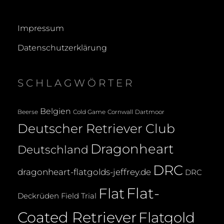
Impressum
Datenschutzerklärung
SCHLAGWÖRTER
Belgien
Beerse
Cold Game
Cornwall
Dartmoor
Deutscher Retriever Club
Dragonheart
Deutschland
DRC
dragonheart-flatgolds-jeffrey.de
DRC
Flat-
Flat
Deckrüden
Field Trial
Coated Retriever
Flatgold