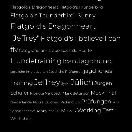
Flatgold's Dragonheart
Flatgold's Thunderbird
Flatgold's Thunderbird "Sunny"
Flatgold's Dragonheart
"Jeffrey"
Flatgold's I believe I can
fly
fotografie-anna-auerbach.de
Heerle
Hundetraining
Jagdhund
Ican
jagdliches
jagdliche Impressionen
Jagdliche Prüfungen
Jeffrey
Jülich
Training
Jürgen
Jyrki
Mock Trial
Schäfer
Kipakka Neropatti
Mark Bettinson
Prüfungen
Noora Lavonen
Niederlande
Picking Up
RTT
Working Test
Sven Mewis
Seminar
Steve Ashby
Workshop