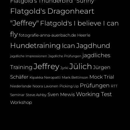
Flatgold's Thunderbird "Sunny"
Flatgold's Dragonheart
"Jeffrey"
Flatgold's I believe I can
fly
fotografie-anna-auerbach.de
Heerle
Hundetraining
Jagdhund
Ican
jagdliches
jagdliche Impressionen
Jagdliche Prüfungen
Jeffrey
Jülich
Training
Jürgen
Jyrki
Mock Trial
Schäfer
Kipakka Neropatti
Mark Bettinson
Prüfungen
Noora Lavonen
Niederlande
Picking Up
RTT
Working Test
Sven Mewis
Seminar
Steve Ashby
Workshop