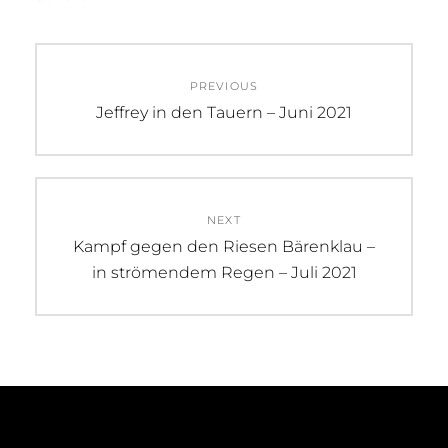
Beitragsnavigation
PREVIOUS
Previous
Jeffrey in den Tauern – Juni 2021
post:
NEXT
Next
Kampf gegen den Riesen Bärenklau –
post:
in strömendem Regen – Juli 2021