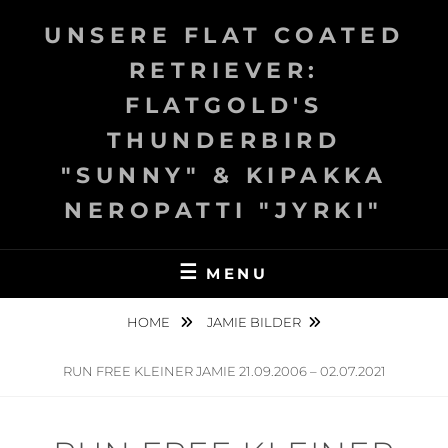
Skip
UNSERE FLAT COATED
to
content
RETRIEVER:
FLATGOLD'S
THUNDERBIRD
"SUNNY" & KIPAKKA
NEROPATTI "JYRKI"
MENU
HOME
JAMIE BILDER
RUN FREE KLEINER JAMIE 21.09.2006 – 02.07.2021