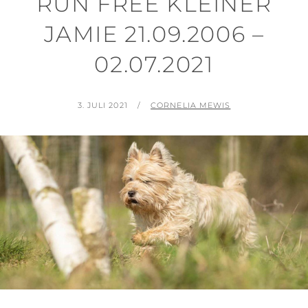
RUN FREE KLEINER
JAMIE 21.09.2006 –
02.07.2021
POSTED
BY
3. JULI 2021
CORNELIA MEWIS
ON