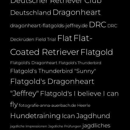
Deutscher Retriever Club
Dragonheart
Deutschland
DRC
dragonheart-flatgolds-jeffrey.de
DRC
Flat-
Flat
Deckrüden
Field Trial
Coated Retriever
Flatgold
Flatgold's Dragonheart
Flatgold's Thunderbird
Flatgold's Thunderbird "Sunny"
Flatgold's Dragonheart
"Jeffrey"
Flatgold's I believe I can
fly
fotografie-anna-auerbach.de
Heerle
Hundetraining
Jagdhund
Ican
jagdliches
jagdliche Impressionen
Jagdliche Prüfungen