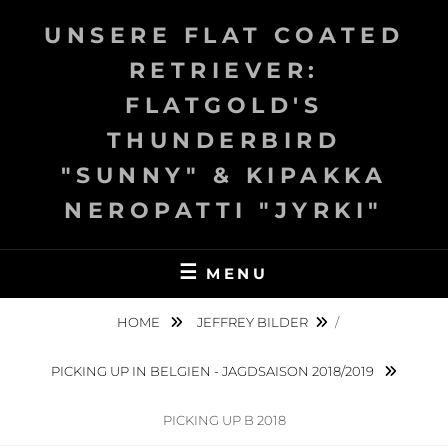
Skip
UNSERE FLAT COATED
to
content
RETRIEVER:
FLATGOLD'S
THUNDERBIRD
"SUNNY" & KIPAKKA
NEROPATTI "JYRKI"
MENU
HOME
JEFFREY BILDER
/
PICKING UP IN BELGIEN - JAGDSAISON 2018/2019
PICKING UP B 2018