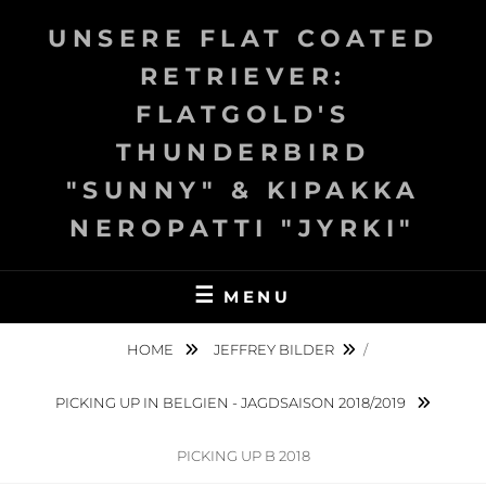
Skip
UNSERE FLAT COATED
to
content
RETRIEVER:
FLATGOLD'S
THUNDERBIRD
"SUNNY" & KIPAKKA
NEROPATTI "JYRKI"
MENU
HOME
JEFFREY BILDER
/
PICKING UP IN BELGIEN - JAGDSAISON 2018/2019
PICKING UP B 2018