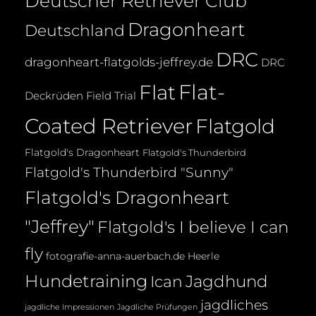
Deutscher Retriever Club
Dragonheart
Deutschland
DRC
dragonheart-flatgolds-jeffrey.de
DRC
Flat-
Flat
Deckrüden
Field Trial
Coated Retriever
Flatgold
Flatgold's Dragonheart
Flatgold's Thunderbird
Flatgold's Thunderbird "Sunny"
Flatgold's Dragonheart
"Jeffrey"
Flatgold's I believe I can
fly
fotografie-anna-auerbach.de
Heerle
Hundetraining
Jagdhund
Ican
jagdliches
jagdliche Impressionen
Jagdliche Prüfungen