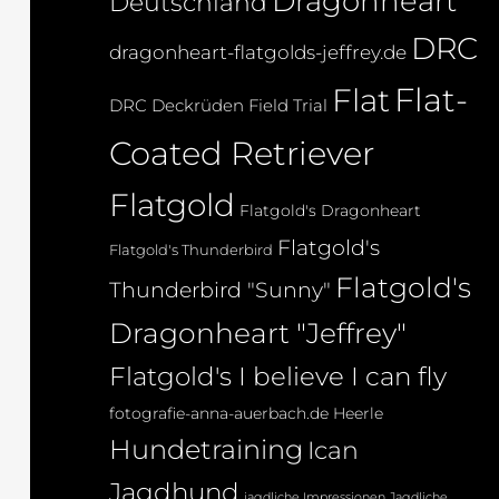
Dragonheart
Deutschland
DRC
dragonheart-flatgolds-jeffrey.de
Flat-
Flat
DRC Deckrüden
Field Trial
Coated Retriever
Flatgold
Flatgold's Dragonheart
Flatgold's
Flatgold's Thunderbird
Flatgold's
Thunderbird "Sunny"
Dragonheart "Jeffrey"
Flatgold's I believe I can fly
fotografie-anna-auerbach.de
Heerle
Hundetraining
Ican
Jagdhund
jagdliche Impressionen
Jagdliche