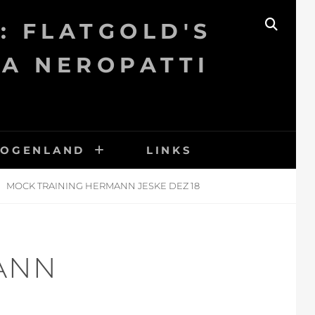
: FLATGOLD'S
SEAR
KA NEROPATTI
BOGENLAND
LINKS
MOCK TRAINING HERMANN JESKE DEZ 18
ANN