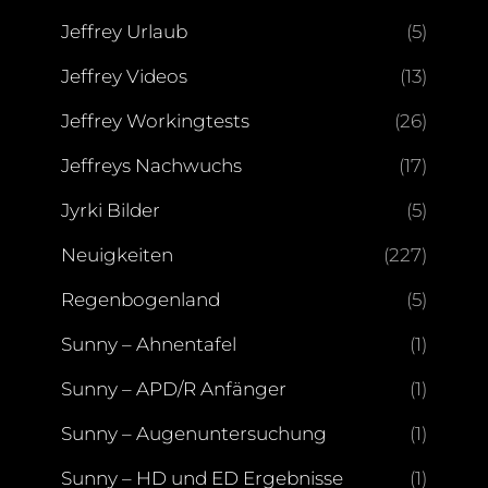
Jeffrey Urlaub
(5)
Jeffrey Videos
(13)
Jeffrey Workingtests
(26)
Jeffreys Nachwuchs
(17)
Jyrki Bilder
(5)
Neuigkeiten
(227)
Regenbogenland
(5)
Sunny – Ahnentafel
(1)
Sunny – APD/R Anfänger
(1)
Sunny – Augenuntersuchung
(1)
Sunny – HD und ED Ergebnisse
(1)