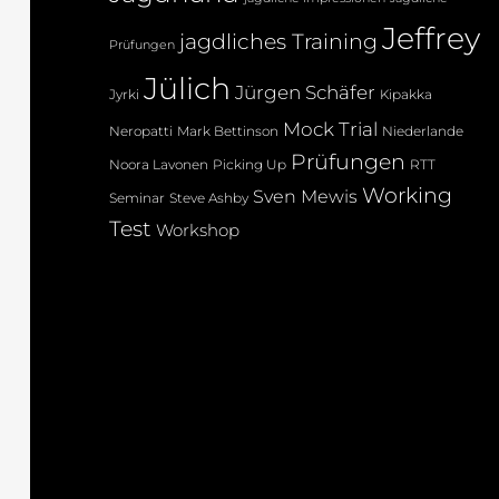
Jeffrey
jagdliches Training
Prüfungen
Jülich
Jürgen Schäfer
Jyrki
Kipakka
Mock Trial
Neropatti
Mark Bettinson
Niederlande
Prüfungen
Noora Lavonen
Picking Up
RTT
Working
Sven Mewis
Seminar
Steve Ashby
Test
Workshop