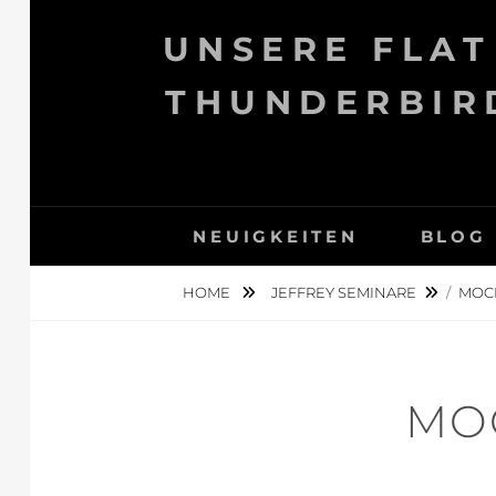
Skip
UNSERE FLAT
to
content
THUNDERBIRD
NEUIGKEITEN
BLOG
HOME
JEFFREY SEMINARE
/
MOCK
MO