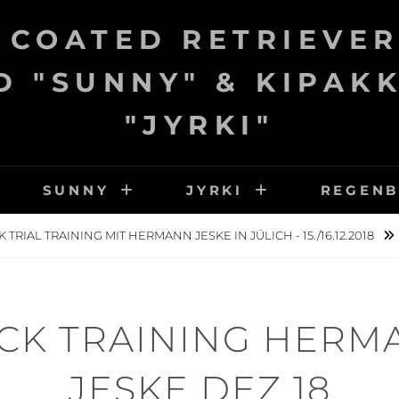
 COATED RETRIEVER
 "SUNNY" & KIPAK
"JYRKI"
SUNNY
JYRKI
REGEN
 TRIAL TRAINING MIT HERMANN JESKE IN JÜLICH - 15./16.12.2018
CK TRAINING HERM
JESKE DEZ 18