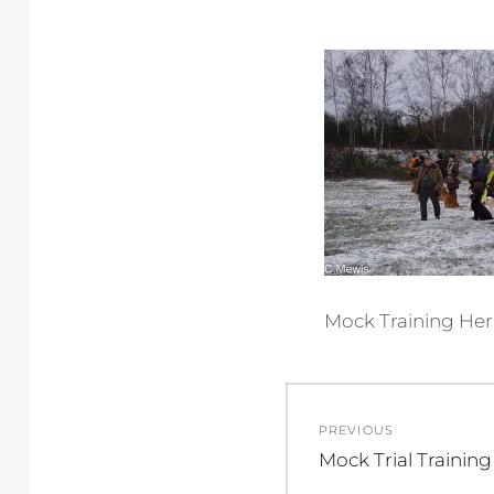
Mock Training He
Beitragsnav
PREVIOUS
Previous
Mock Trial Training
post: