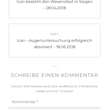
Previous
Ican besteht den Wesenstest in Siegen
post:
– 28.04.2018
NEXT
Next
Ican – Augenuntersuchung erfolgreich
post:
absolviert – 18.06.2018
SCHREIBE EINEN KOMMENTAR
Deine E-Mail-Adresse wird nicht veröffentlicht.
Erforderliche
Felder sind mit
*
markiert
Kommentar
*