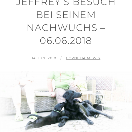
JEFFREY’S BESUCH
BEI SEINEM
NACHWUCHS –
06.06.2018
POSTED
BY
14. JUNI 2018
CORNELIA MEWIS
ON