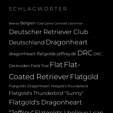
SCHLAGWÖRTER
Belgien
Beerse
Cold Game
Cornwall
Dartmoor
Deutscher Retriever Club
Dragonheart
Deutschland
DRC
dragonheart-flatgolds-jeffrey.de
DRC
Flat-
Flat
Deckrüden
Field Trial
Coated Retriever
Flatgold
Flatgold's Dragonheart
Flatgold's Thunderbird
Flatgold's Thunderbird "Sunny"
Flatgold's Dragonheart
"Jeffrey"
Flatgold's I believe I can