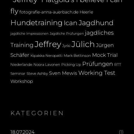
fly
fotografie-anna-auerbach.de
Heerle
Hundetraining
Jagdhund
Ican
jagdliches
jagdliche Impressionen
Jagdliche Prüfungen
Jeffrey
Jülich
Training
Jürgen
Jyrki
Mock Trial
Schäfer
Kipakka Neropatti
Mark Bettinson
Prüfungen
Noora Lavonen
Niederlande
Picking Up
RTT
Working Test
Sven Mewis
Seminar
Steve Ashby
Workshop
KATEGORIEN
18.07.2024
(1)