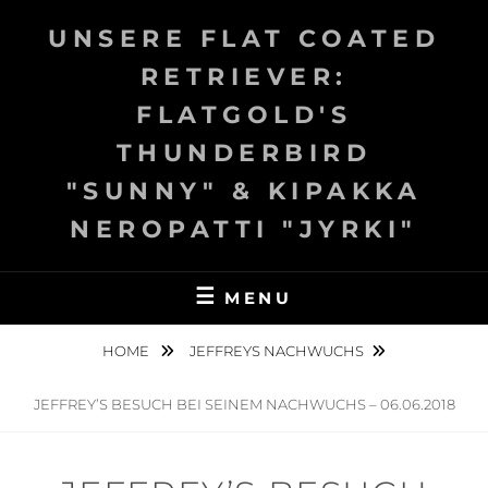
Skip
UNSERE FLAT COATED
to
content
RETRIEVER:
FLATGOLD'S
THUNDERBIRD
"SUNNY" & KIPAKKA
NEROPATTI "JYRKI"
MENU
HOME
JEFFREYS NACHWUCHS
JEFFREY’S BESUCH BEI SEINEM NACHWUCHS – 06.06.2018