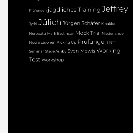
Jeffrey
jagdliches Training
Prüfungen
Jülich
Jürgen Schäfer
Jyrki
Kipakka
Mock Trial
Neropatti
Mark Bettinson
Niederlande
Prüfungen
Noora Lavonen
Picking Up
RTT
Working
Sven Mewis
Seminar
Steve Ashby
Test
Workshop