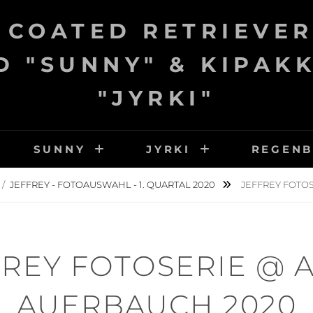
 COATED RETRIEVER
 "SUNNY" & KIPAK
"JYRKI"
SUNNY
JYRKI
REGEN
/
JEFFREY - FOTOAUSWAHL - 1. QUARTAL 2020
JEFFREY FOTO
FREY FOTOSERIE @ 
AUERBAUCH 2020