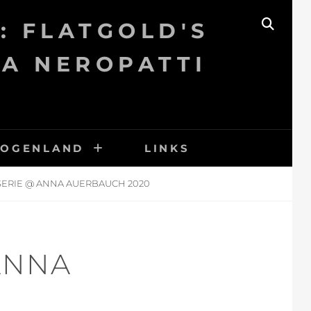
: FLATGOLD'S
SEAR
KA NEROPATTI
BOGENLAND
LINKS
SERIE @ ANNA AUERBAUCH 2020
ANNA