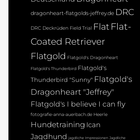
DRC
dragonheart-flatgolds-jeffrey.de
Flat-
Flat
DRC Deckrüden
Field Trial
Coated Retriever
Flatgold
Flatgold's Dragonheart
Flatgold's
Flatgold's Thunderbird
Flatgold's
Thunderbird "Sunny"
Dragonheart "Jeffrey"
Flatgold's I believe I can fly
fotografie-anna-auerbach.de
Heerle
Hundetraining
Ican
Jagdhund
jagdliche Impressionen
Jagdliche