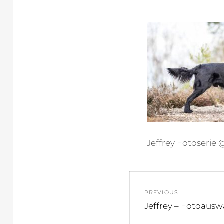
Jeffrey Fotoserie
Beitragsnav
PREVIOUS
Previous
Jeffrey – Fotoauswa
post: