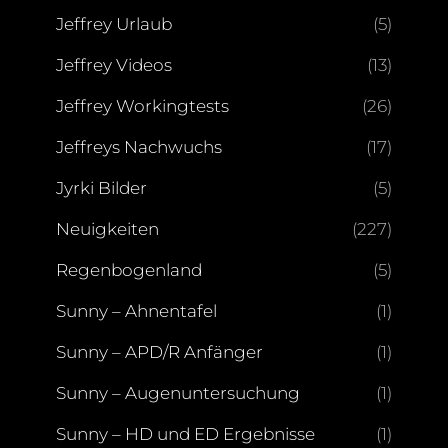
Jeffrey Urlaub
(5)
Jeffrey Videos
(13)
Jeffrey Workingtests
(26)
Jeffreys Nachwuchs
(17)
Jyrki Bilder
(5)
Neuigkeiten
(227)
Regenbogenland
(5)
Sunny – Ahnentafel
(1)
Sunny – APD/R Anfänger
(1)
Sunny – Augenuntersuchung
(1)
Sunny – HD und ED Ergebnisse
(1)