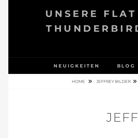
Skip
UNSERE FLAT
to
content
THUNDERBIRD
NEUIGKEITEN
BLOG
HOME
JEFFREY BILDER
JEF