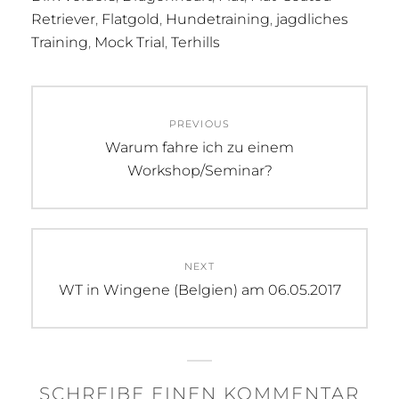
Retriever
,
Flatgold
,
Hundetraining
,
jagdliches
Training
,
Mock Trial
,
Terhills
Beitragsnavigation
PREVIOUS
Previous
Warum fahre ich zu einem
post:
Workshop/Seminar?
NEXT
Next
WT in Wingene (Belgien) am 06.05.2017
post:
SCHREIBE EINEN KOMMENTAR