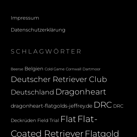
Impressum
Datenschutzerklärung
SCHLAGWÖRTER
Belgien
Beerse
Cold Game
Cornwall
Dartmoor
Deutscher Retriever Club
Dragonheart
Deutschland
DRC
dragonheart-flatgolds-jeffrey.de
DRC
Flat-
Flat
Deckrüden
Field Trial
Coated Retriever
Flatgold