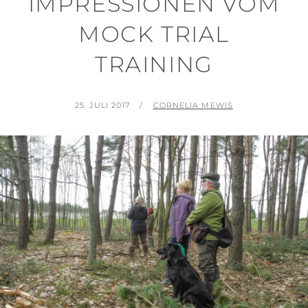
IMPRESSIONEN VOM
MOCK TRIAL
TRAINING
POSTED
BY
25. JULI 2017
CORNELIA MEWIS
ON