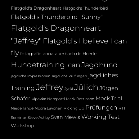
Flatgold's Dragonheart
Flatgold's Thunderbird
Flatgold's Thunderbird "Sunny"
Flatgold's Dragonheart
"Jeffrey"
Flatgold's I believe I can
fly
fotografie-anna-auerbach.de
Heerle
Hundetraining
Jagdhund
Ican
jagdliches
jagdliche Impressionen
Jagdliche Prüfungen
Jeffrey
Jülich
Training
Jürgen
Jyrki
Mock Trial
Schäfer
Kipakka Neropatti
Mark Bettinson
Prüfungen
Noora Lavonen
Niederlande
Picking Up
RTT
Working Test
Sven Mewis
Seminar
Steve Ashby
Workshop