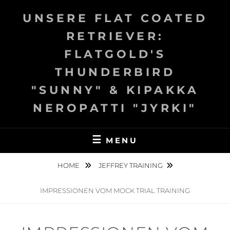
Skip
UNSERE FLAT COATED
to
content
RETRIEVER:
FLATGOLD'S
THUNDERBIRD
"SUNNY" & KIPAKKA
NEROPATTI "JYRKI"
MENU
HOME
JEFFREY TRAINING
IMPRESSIONEN VOM MOCK TRIAL TRAINING