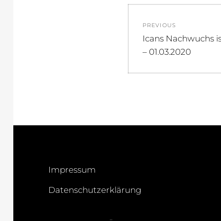
Beitragsnav
PREVIOUS
Previous
Icans Nachwuchs i
post:
– 01.03.2020
Impressum
Datenschutzerklärung