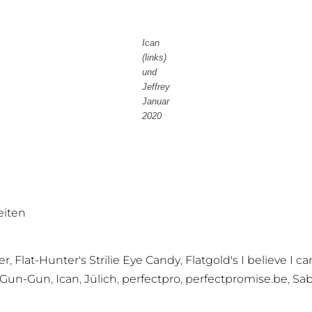
Ican
(links)
und
Jeffrey
Januar
2020
eiten
,
,
er
Flat-Hunter's Strilie Eye Candy
Flatgold's I believe I can
,
,
,
,
,
Gun-Gun
Ican
Jülich
perfectpro
perfectpromise.be
Sab