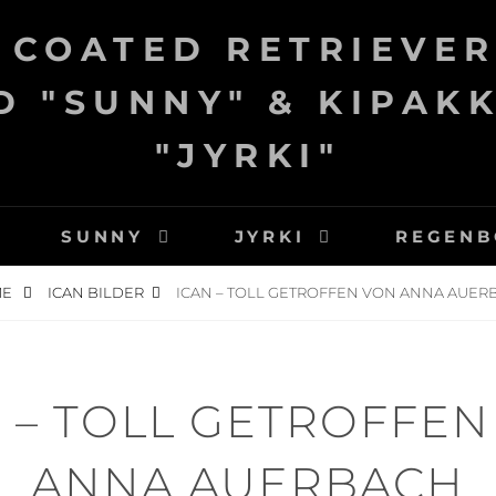
 COATED RETRIEVER
 "SUNNY" & KIPAK
"JYRKI"
SUNNY
JYRKI
REGENB
ME
ICAN BILDER
ICAN – TOLL GETROFFEN VON ANNA AUER
 – TOLL GETROFFE
ANNA AUERBACH