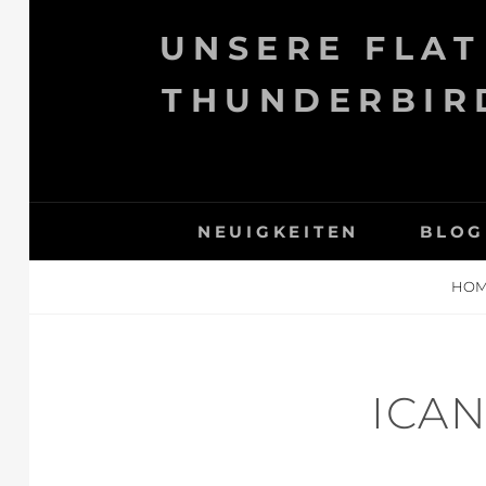
Skip
UNSERE FLAT
to
content
THUNDERBIRD
NEUIGKEITEN
BLOG
HO
ICAN