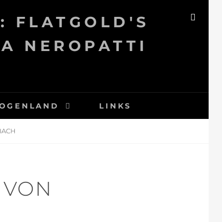
: FLATGOLD'S
SEAR
KA NEROPATTI
OGENLAND
LINKS
BACH
N VON