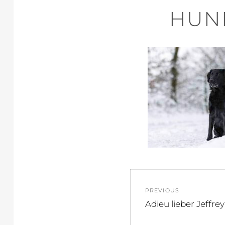
HUN
Beitragsnav
PREVIOUS
Previous
Adieu lieber Jeffre
post: