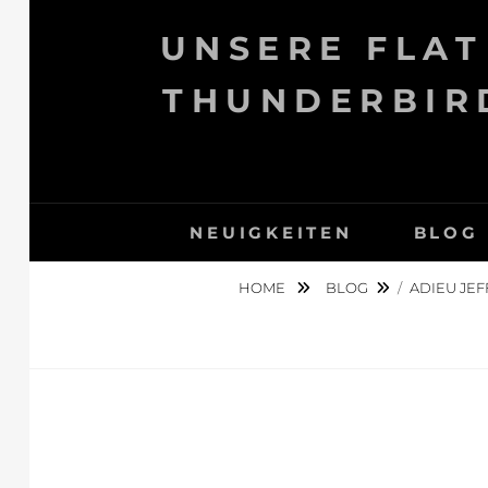
Skip
UNSERE FLAT
to
content
THUNDERBIRD
NEUIGKEITEN
BLOG
HOME
BLOG
/
ADIEU JEF