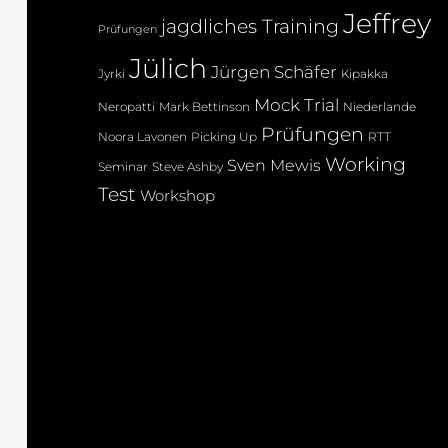
Jeffrey
jagdliches Training
Prüfungen
Jülich
Jürgen Schäfer
Jyrki
Kipakka
Mock Trial
Neropatti
Mark Bettinson
Niederlande
Prüfungen
Noora Lavonen
Picking Up
RTT
Working
Sven Mewis
Seminar
Steve Ashby
Test
Workshop