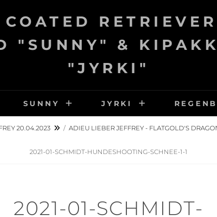
 COATED RETRIEVER
 "SUNNY" & KIPAK
"JYRKI"
SUNNY
JYRKI
REGEN
FREY 20.04.2023
/
ADIEU LIEBER JEFFREY - FLATGOLD'S DRAGONHE
2021-01-SCHMIDT-HUNDESHOOTING-SCHNEE-1-1
2021-01-SCHMIDT-