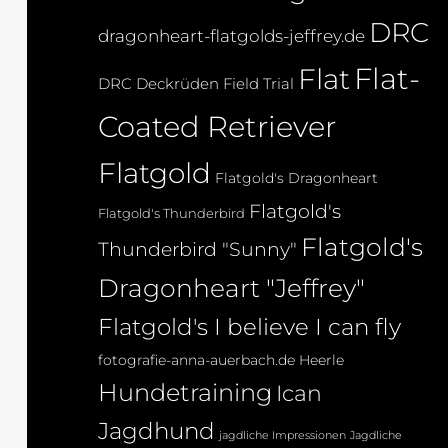
DRC
dragonheart-flatgolds-jeffrey.de
Flat-
Flat
DRC Deckrüden
Field Trial
Coated Retriever
Flatgold
Flatgold's Dragonheart
Flatgold's
Flatgold's Thunderbird
Flatgold's
Thunderbird "Sunny"
Dragonheart "Jeffrey"
Flatgold's I believe I can fly
fotografie-anna-auerbach.de
Heerle
Hundetraining
Ican
Jagdhund
jagdliche Impressionen
Jagdliche