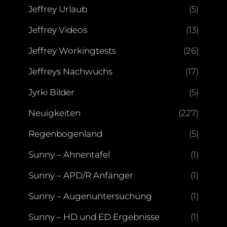
Jeffrey Urlaub
(5)
Jeffrey Videos
(13)
Jeffrey Workingtests
(26)
Jeffreys Nachwuchs
(17)
Jyrki Bilder
(5)
Neuigkeiten
(227)
Regenbogenland
(5)
Sunny – Ahnentafel
(1)
Sunny – APD/R Anfänger
(1)
Sunny – Augenuntersuchung
(1)
Sunny – HD und ED Ergebnisse
(1)