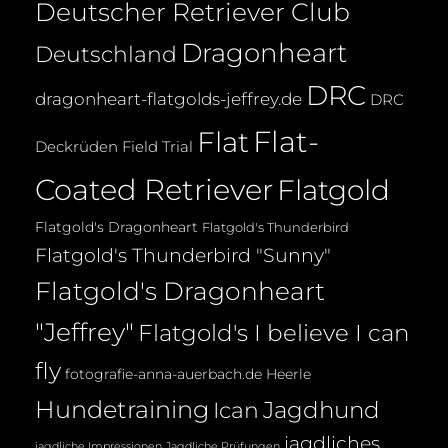
Deutscher Retriever Club
Dragonheart
Deutschland
DRC
dragonheart-flatgolds-jeffrey.de
DRC
Flat-
Flat
Deckrüden
Field Trial
Coated Retriever
Flatgold
Flatgold's Dragonheart
Flatgold's Thunderbird
Flatgold's Thunderbird "Sunny"
Flatgold's Dragonheart
"Jeffrey"
Flatgold's I believe I can
fly
fotografie-anna-auerbach.de
Heerle
Hundetraining
Jagdhund
Ican
jagdliches
jagdliche Impressionen
Jagdliche Prüfungen