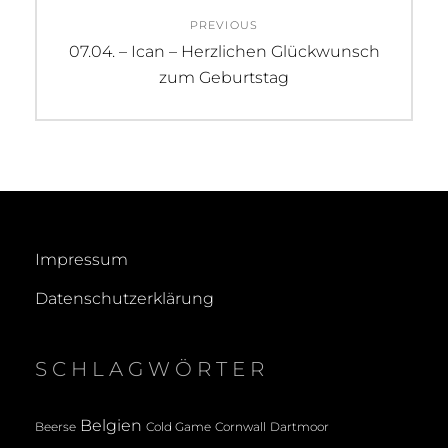
Beitragsnavigation
PREVIOUS
Previous
07.04. – Ican – Herzlichen Glückwunsch
post:
zum Geburtstag
Impressum
Datenschutzerklärung
SCHLAGWÖRTER
Belgien
Beerse
Cold Game
Cornwall
Dartmoor