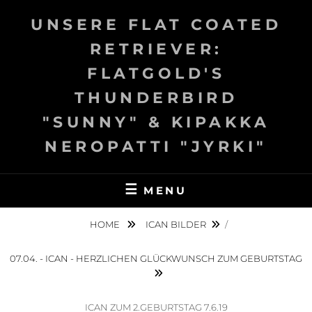
Skip
UNSERE FLAT COATED
to
content
RETRIEVER:
FLATGOLD'S
THUNDERBIRD
"SUNNY" & KIPAKKA
NEROPATTI "JYRKI"
MENU
HOME
ICAN BILDER
/
07.04. - ICAN - HERZLICHEN GLÜCKWUNSCH ZUM GEBURTSTAG
ICAN ZUM 2.GEBURTSTAG 7.6.19